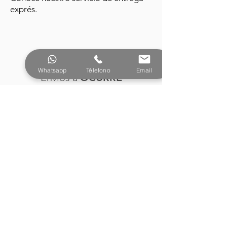
exprés.
Whatsapp
Télefono
Email
Envíos a
OCURRE
Recolecta en la sucursal más cercana
a tu domicilio.
Descuentos a
Mayoristas
Accede a precios especiales en
compras por volumén.