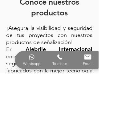
Conoce nuestros
productos
¡Asegura la visibilidad y seguridad
de tus proyectos con nuestros
productos de señalización!
Alebrije Internacional
En
encuentra: trafitambos, conos de
seguridad y barreras plásticas
Whatsapp
Télefono
Email
fabricados con la mejor tecnología
y diseño vanguardista.
PRODUCTOS
Alebrije