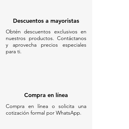
PARA VIALIDAD/ BARRERA VIAL
MODULAR/ BARRERA PLÁSTICA
ANIDABLE/ BARRERA PLÁSTICA
Descuentos a mayoristas
APILABLE/ BARRERA MODULAR
Obtén descuentos exclusivos en
VIAL/ BARRERA DE
nuestros productos. Contáctanos
SEÑALIZACIÓN MODULAR/
y aprovecha precios especiales
BARRERA PLÁSTICA MODULAR/
para ti.
BARRERA PORTÁTIL MODULAR/
VALLA MODULAR PLÁSTICA/
BARRERA DE TRÁFICO
MODULAR
Compra en línea
Compra en línea o solicita una
cotización formal por WhatsApp.