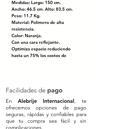
Medidas: Largo: 150 cm.
Ancho: 46.5 cm. Alto: 83.5 cm.
Peso: 11.7 Kg.
Material: Polímero de alta
resistencia.
Color: Naranja.
Con una cara reflejante.
Optimiza espacio reduciendo
hasta un 75% los costos de
almacenamiento y transporte.
Con protección UV, ofrece alta
resistencia a la intemperie.
Procesos basados en economía
Facilidades de
pago
circular. Sistema de calidad
Alebrije Internacional
En
, te
basado en ISO 9001:2015.
ofrecemos opciones de pago
seguras, rápidas y confiables para
Solución moderna y funcional
que tu compra sea fácil y sin
para mejorar la
seguridad vial
y la
complicaciones.
organización de espacios