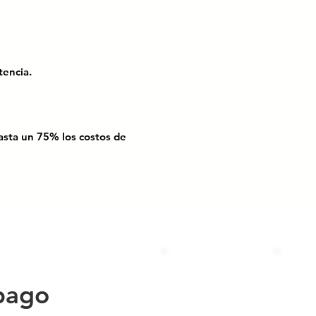
m.
istencia.
asta un 75% los costos de
esistencia a la intemperie.
tabilizadora para mejorar su desempeño
to.
eración ultrabrillantes. Su batería se
ras, proporcionando hasta 16 horas de
pago
ircular. Sistema de calidad basado en