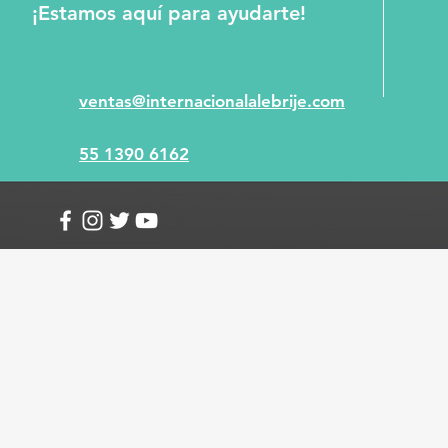
¡Estamos aquí para ayudarte!
ventas@internacionalalebrije.com
55 1390 6162
Info
Envío y devoluciones
Términos y condici