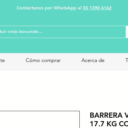
Contáctanos por WhatsApp al
55 1390 6162
nte
Cómo comprar
Acerca de
T
BARRERA V
17.7 KG C