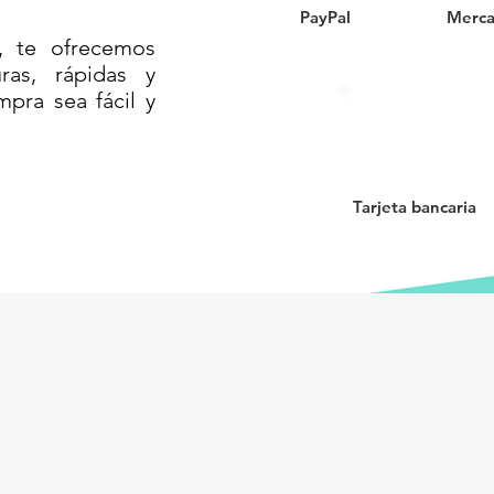
PayPal
Merca
, te ofrecemos
as, rápidas y
mpra sea fácil y
T 835 - 17.7 KG CON 2 LUCES
/Barrera anidable con luces solares
/Barrera plástica para obras// Barrera
 apilable con iluminación //Barrera de
Tarjeta bancaria
vial reflectante solar