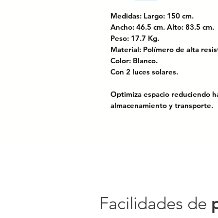
Medidas: Largo: 150 cm.
Ancho: 46.5 cm. Alto: 83.5 c
Peso: 17.7 Kg.
Material: Polímero de alta res
Color: Blanco.
Con 2 luces solares.
Optimiza espacio reduciendo h
almacenamiento y transporte.
Con protección UV, ofrece alta r
Puede incorporar una carga es
frente a fuertes ráfagas de vien
Equipada con LEDs de última gen
recarga completamente en 6 ho
autonomía.
Facilidades de
Procesos basados en economía c