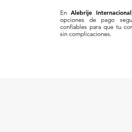
ISO 9001:2015.
En
Alebrije Internacional
opciones de pago segur
Código SAT: 46151505
confiables para que tu co
sin complicaciones.
835 BARRERA ANIDABLE ROBUS
SOLARES//Barrera ROBUST 835 /
//Barrera vial con 2 luces LED /
de tránsito solar //Barrera vial
seguridad vial con luz //Barrera 