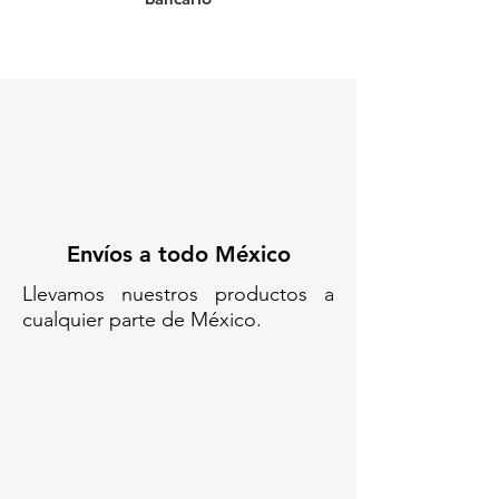
🔒
Estable y resistente
🔆
Luz solar integrada
📦
Fácil de transportar y apilar
♻️
Reutilizable y ecológica
✅ Usa en: calles,
estacionamientos,
construcciones, operativos y más.
👉
¡Mejora tu señalización ahora!
Compra tu barrera vial con luz
solar hoy mismo.
Envíos a todo México
Procesos basados en economía
Llevamos nuestros productos a
circular. Sistema de calidad
cualquier parte de México.
basado en ISO 9001:2015.
835 BARRERA ANIDABLE
ROBUST 835 - 17.7 KG CON 1
LUZ SOLAR//Barrera vial con luz
solar //Barrera plástica anidable//
Barrera de tráfico con luz