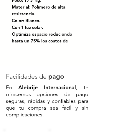
Peso: 17.7 Kg.
Material: Polímero de alta
resistencia.
Color: Blanco.
Con 1 luz solar.
Optimiza espacio reduciendo
hasta un 75% los costos de
almacenamiento y transporte.
Con protección UV, ofrece alta
resistencia a la intemperie.
Puede incorporar una carga
estabilizadora para mejorar su
Facilidades de
pago
desempeño frente a fuertes
Alebrije Internacional
En
, te
ráfagas de viento.
ofrecemos opciones de pago
Equipada con LEDs de última
seguras, rápidas y confiables para
generación ultra brillantes.
que tu compra sea fácil y sin
Su batería se recarga
complicaciones.
completamente en 6 horas,
proporcionando hasta 16 horas
de autonomía.