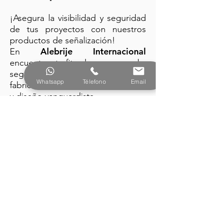
¡Asegura la visibilidad y seguridad
de tus proyectos con nuestros
productos de señalización!
Alebrije Internacional
En
encuentra: trafitambos, conos de
seguridad y barreras plásticas
Whatsapp
Télefono
Email
fabricados con la mejor tecnología
y diseño vanguardista.
PRODUCTOS
Alebrije