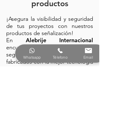
productos
¡Asegura la visibilidad y seguridad
de tus proyectos con nuestros
productos de señalización!
Alebrije Internacional
En
encuentra: trafitambos, conos de
seguridad y barreras plásticas
Whatsapp
Télefono
Email
fabricados con la mejor tecnología
y diseño vanguardista.
PRODUCTOS
Alebrije