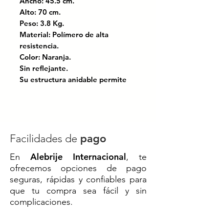
Ancho: 45.5 cm.
Alto: 70 cm.
Peso: 3.8 Kg.
Material: Polímero de alta
resistencia.
Color: Naranja.
Sin reflejante.
Su estructura anidable permite
apilarlas eficientemente,
reduciendo hasta un 75% los
costos de transporte y
almacenamiento.
Cuenta con protección UV, lo que
Facilidades de
pago
le otorga una larga vida útil.
Alebrije Internacional
En
, te
Instalación rápida y segura,
ofrecemos opciones de pago
operada fácilmente por una sola
seguras, rápidas y confiables para
persona con mínimo esfuerzo
que tu compra sea fácil y sin
complicaciones.
Procesos basados en economía
circular. Sistema de calidad