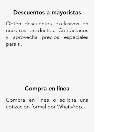
700/ BARRERA ANIDABLE
Descuentos a mayoristas
ROBUST 700 - 3.8 KG SIN
Obtén descuentos exclusivos en
REFLEJANTE/ BARRERAS
nuestros productos. Contáctanos
VIALES/ BARRERA MODULAR
y aprovecha precios especiales
APILABLE/ BARRERA APILABLE
para ti.
PARA VIALIDAD/ BARRERA VIAL
MODULAR/ BARRERA PLÁSTICA
ANIDABLE/ BARRERA PLÁSTICA
APILABLE/ BARRERA MODULAR
VIAL/ BARRERA DE
SEÑALIZACIÓN MODULAR/
BARRERA PLÁSTICA MODULAR/
Compra en línea
BARRERA PORTÁTIL MODULAR/
VALLA MODULAR PLÁSTICA/
Compra en línea o solicita una
BARRERA DE TRÁFICO
cotización formal por WhatsApp.
MODULAR