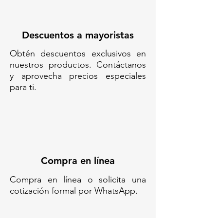
Código SAT: 46151505
700/ BARRERA ANIDABLE
Descuentos a mayoristas
ROBUST 700 - 8.1 KG SIN
Obtén descuentos exclusivos en
REFLEJANTE/ BARRERAS
nuestros productos. Contáctanos
VIALES/ BARRERA MODULAR
y aprovecha precios especiales
APILABLE/ BARRERA APILABLE
para ti.
PARA VIALIDAD/ BARRERA VIAL
MODULAR/ BARRERA PLÁSTICA
ANIDABLE/ BARRERA PLÁSTICA
APILABLE/ BARRERA MODULAR
VIAL/ BARRERA DE
SEÑALIZACIÓN MODULAR/
BARRERA PLÁSTICA MODULAR/
Compra en línea
BARRERA PORTÁTIL MODULAR/
VALLA MODULAR PLÁSTICA/
Compra en línea o solicita una
BARRERA DE TRÁFICO
cotización formal por WhatsApp.
MODULAR