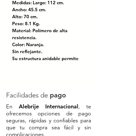
Medidas: Largo: 112 cm.
Ancho: 45.5 cm.
Alto: 70 cm.
Peso: 8.1 Kg.
Material: Polímero de alta
resistencia.
Color: Naranja.
Sin reflejante.
Su estructura anidable permite
apilarlas eficientemente,
reduciendo hasta un 75% los
costos de transporte y
almacenamiento.
Cuenta con protección UV, lo que
Facilidades de
pago
le otorga una larga vida útil.
Alebrije Internacional
En
, te
Instalación rápida y segura,
ofrecemos opciones de pago
operada fácilmente por una sola
seguras, rápidas y confiables para
persona con mínimo esfuerzo
que tu compra sea fácil y sin
complicaciones.
Procesos basados en economía