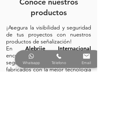
Conoce nuestros
productos
¡Asegura la visibilidad y seguridad
de tus proyectos con nuestros
productos de señalización!
Alebrije Internacional
En
encuentra: trafitambos, conos de
seguridad y barreras plásticas
Whatsapp
Télefono
Email
fabricados con la mejor tecnología
y diseño vanguardista.
PRODUCTOS
Alebrije