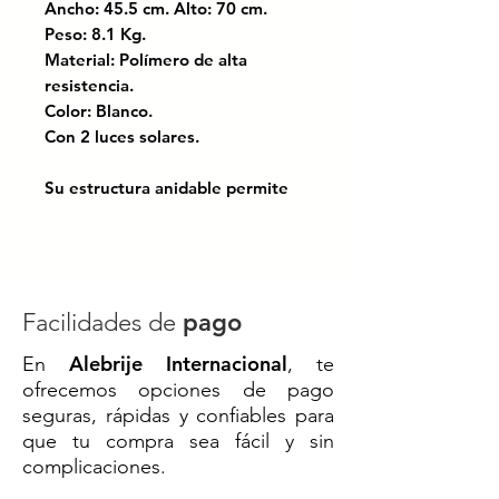
Ancho: 45.5 cm. Alto: 70 cm.
Peso: 8.1 Kg.
Material: Polímero de alta
resistencia.
Color: Blanco.
Con 2 luces solares.
Su estructura anidable permite
apilarlas eficientemente,
reduciendo hasta un 75% los
costos de transporte y
almacenamiento.
Facilidades de
pago
Instalación rápida y segura,
Alebrije Internacional
En
, te
operada fácilmente por un sola
ofrecemos opciones de pago
persona con mínimo esfuerzo.
seguras, rápidas y confiables para
que tu compra sea fácil y sin
Cuenta con protección UV. El
complicaciones.
panel solar realiza la carga
completa en 5 horas de sol,