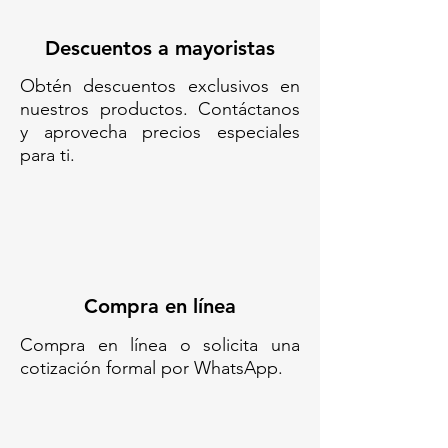
ROBUST 700 - 8.1 KG - 2 LUCES
SOLARES// Barrera vial con 2
Descuentos a mayoristas
luces solares// Barrera plástica
Obtén descuentos exclusivos en
anidable 8.1 kg// Barrera de
nuestros productos. Contáctanos
tráfico con luz LED //Barrera solar
y aprovecha precios especiales
compacta//Barrera vial con doble
para ti.
iluminación//Barrera apilable para
obras//Señalización vial nocturna
solar
Compra en línea
Compra en línea o solicita una
cotización formal por WhatsApp.