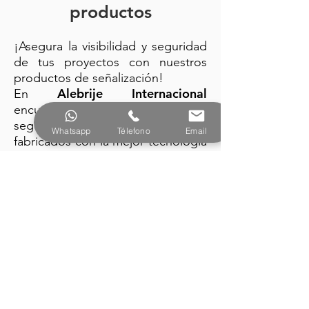
productos
¡Asegura la visibilidad y seguridad
de tus proyectos con nuestros
productos de señalización!
Alebrije Internacional
En
encuentra: trafitambos, conos de
seguridad y barreras plásticas
Whatsapp
Télefono
Email
fabricados con la mejor tecnología
y diseño vanguardista.
PRODUCTOS
Alebrije