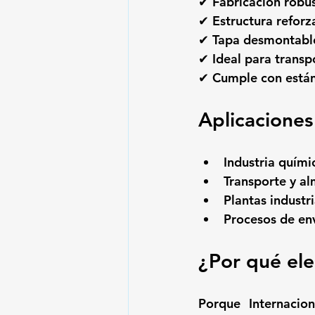
✔ Fabricación robust
✔ Estructura reforz
✔ Tapa desmontable 
✔ Ideal para trans
✔ Cumple con estánd
Aplicacione
Industria quími
Transporte y a
Plantas industri
Procesos de env
¿Por qué ele
Porque 
Internacion