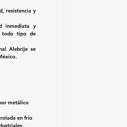
 resistencia y 
d inmediata y 
 todo tipo de 
l Alebrije se 
 México.
bor metálico 
olada en frío 
dustriales.