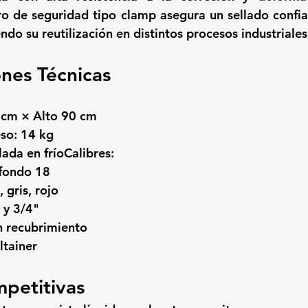
ro de seguridad tipo clamp
 asegura un sellado confiab
ndo su reutilización en distintos procesos industriales 
ones Técnicas
 cm × Alto 90 cm
so: 14 kg
ada en fríoCalibres: 
 fondo 18
 gris, rojo
 y 3/4"
n recubrimiento
ltainer
petitivas