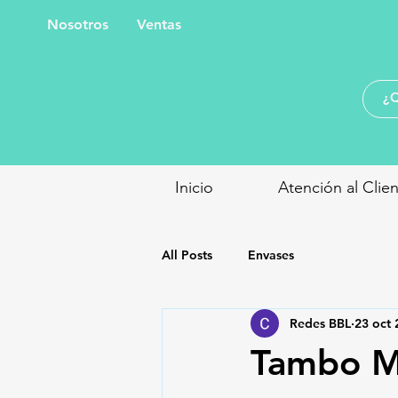
Nosotros
Ventas
Inicio
Atención al Clie
All Posts
Envases
Redes BBL
23 oct 
Tambo Me