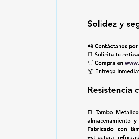
Solidez y se
📲 Contáctanos por
📑 Solicita tu coti
🛒 Compra en 
www.i
📦 Entrega inmedia
Resistencia 
El 
Tambo Metálic
almacenamiento y t
Fabricado con 
lá
estructura reforza