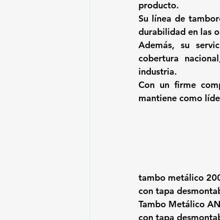
producto. 
Su línea de tambore
durabilidad en las
Además, su servici
cobertura naciona
industria.
Con un firme compr
mantiene como líder
tambo metálico 200 
con tapa desmontabl
Tambo Metálico AN 2
con tapa desmontable