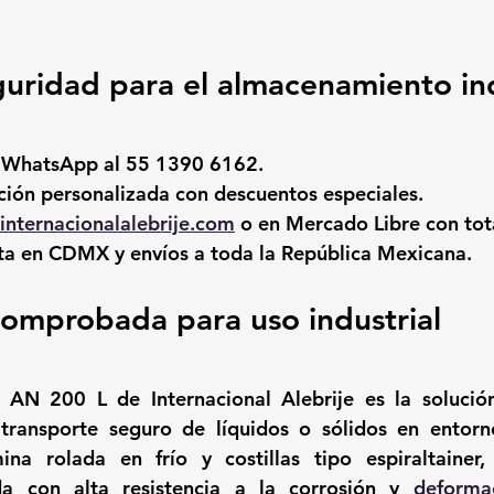
guridad para el almacenamiento ind
 WhatsApp al 
55 1390 6162
.
zación personalizada con descuentos especiales.
nternacionalalebrije.com
 o en 
Mercado Libre
 con tot
ta en CDMX y envíos a toda la República Mexicana.
comprobada para uso industrial
o AN 200 L
 de Internacional Alebrije es la solución
ransporte seguro de líquidos o sólidos en entornos
mina rolada en frío
 y costillas tipo espiraltainer,
da con alta resistencia a la corrosión y 
deforma