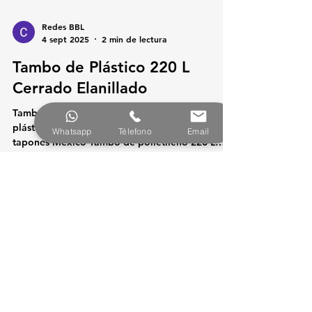
Redes BBL
4 sept 2025
2 min de lectura
Tambo de Plástico 220 L
Cerrado Elanillado
Whatsapp
Télefono
Email
Tambo de plástico 220 L cerrado Tambor
plástico HDPE 220 litros Tambo plástico con
tapones México Tambo de polietileno 220 L
precio Proveedor de tambores plásticos CDMX
Venta de tambores plásticos industriales Tambo
de plástico para líquidos y sólidos Contenedor
plástico 220 L certificado Tambo cerrado
elanillado HDPE Tambo de plástico industrial
con tapa
Alebrije