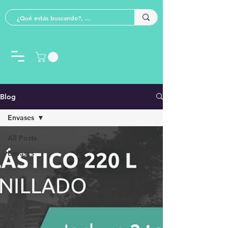
Blog
Envases
All Posts
Envases