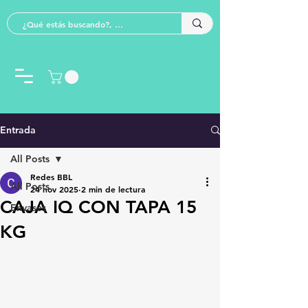
Entrada
All Posts
Redes BBL
All Posts
24 nov 2025
2 min de lectura
CAJA IQ CON TAPA 15
Envases
KG