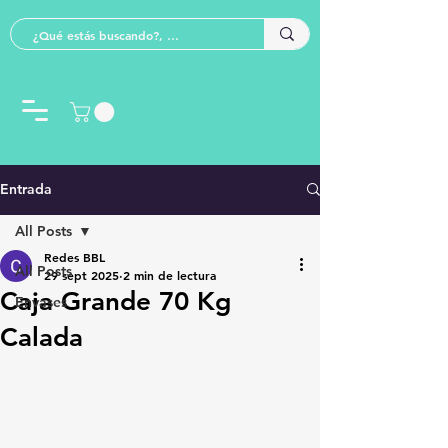
Entrada
All Posts
Redes BBL
All Posts
29 sept 2025
2 min de lectura
Caja Grande 70 Kg
Envases
Calada