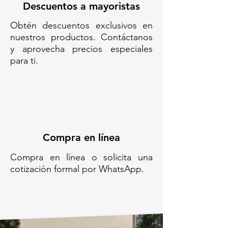
ELEMENTO DE
Descuentos a mayoristas
CONFINAMIENTO VIAL// TOPE
Obtén descuentos exclusivos en
TIPO VIALETÓN AMARILLO//
nuestros productos. Contáctanos
SEÑAL HORIZONTAL VIAL
y aprovecha precios especiales
REFLECTANTE
para ti.
Compra en línea
Compra en línea o solicita una
cotización formal por WhatsApp.