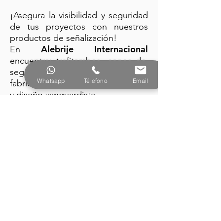
¡Asegura la visibilidad y seguridad
de tus proyectos con nuestros
productos de señalización!
Alebrije Internacional
En
encuentra: trafitambos, conos de
seguridad y barreras plásticas
Whatsapp
Télefono
Email
fabricados con la mejor tecnología
y diseño vanguardista.
PRODUCTOS
Alebrije