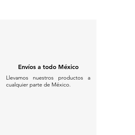
tránsito.
Se puede
personalizar con
logotipo
institucional para mayor
presencia visual.
Una solución práctica y económica
para mejorar la
seguridad vial
en
entornos urbanos o carreteros.
Codigo SAT: 46161518
Envíos a todo México
Llevamos nuestros productos a
VIA-25// VIALETON 25// TOPE
cualquier parte de México.
VIAL REFLEJANTE// SEPARADOR
DE CARRIL VIAL// DELIMITADOR
DE CARRIL// CANALIZADOR VIAL
BAJO// TOPELLÓN VIAL//
DEMARCADOR VIAL
REFLECTIVO// REDUCTOR DE
VELOCIDAD TIPO VIALETÓN//