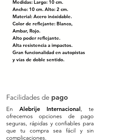
Medidas: Largo: 10 cm.
Ancho: 10 cm. Alto: 2 cm.
Material: Acero inóxidable.
Color de reflejante: Blanco,
Ambar, Rojo.
Alto poder reflejante.
Alta resistencia a impactos.
Gran funcionalidad en autopistas
y vías de doble sentido.
Sin perno
Certificado bajo las normas:
NOM-086-SCT; El manual de
dispositivos para el control del
Facilidades de
pago
tránsitoen calles y carreteras.
Alebrije Internacional
En
, te
ofrecemos opciones de pago
Codigo SAT: 46161518
seguras, rápidas y confiables para
que tu compra sea fácil y sin
VA-INP// VA-IN// VIALETA DE
complicaciones.
ACERO INOXIDABLE SIN PERNO