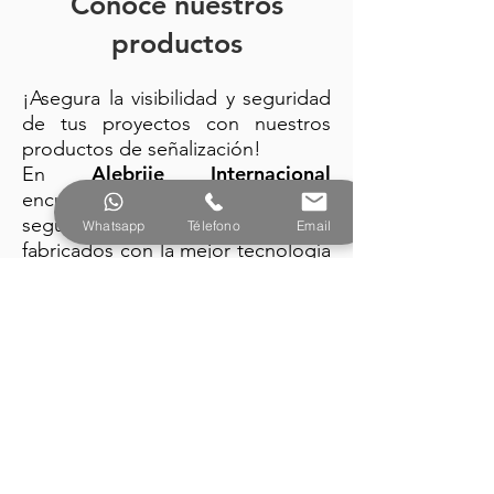
Conoce nuestros
productos
¡Asegura la visibilidad y seguridad
de tus proyectos con nuestros
productos de señalización!
Alebrije Internacional
En
encuentra: trafitambos, conos de
seguridad y barreras plásticas
Whatsapp
Télefono
Email
fabricados con la mejor tecnología
y diseño vanguardista.
PRODUCTOS
Alebrije