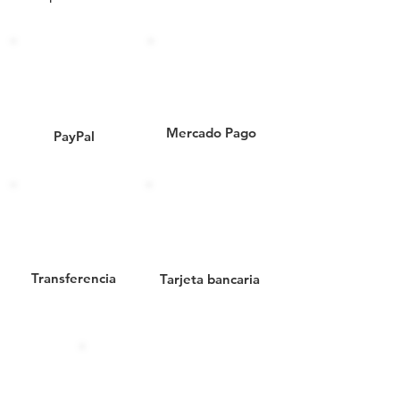
DOS REFLEJANTES// TACHAS
VIALES// VIALIDAD MÉXICO//
SEÑALAMIENTO VIAL//
VIALETAS DE ABS// VIALETAS
CON UNA CARA REFLEJANTE//
VIALETA CON EPOXICO//
Mercado Pago
PayPal
VIALIDAD// DELIMITADORES//
SEÑAL VIAL// VIALETA CON
ESFERAS DE ACRILICO// TACHA
VIAL// CAPTAFAROS
HORIZONTALES// VIALETA
ACERO INOXIDABLE
Transferencia
Tarjeta bancaria