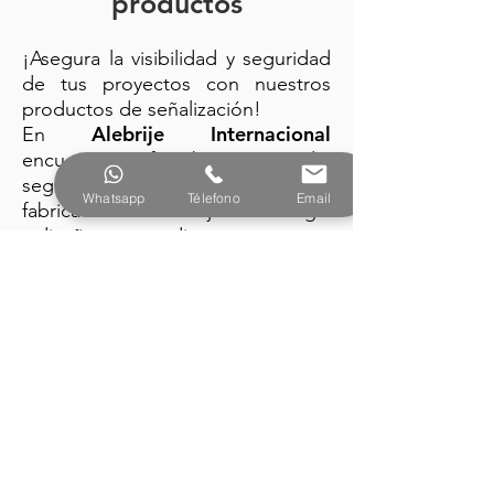
productos
¡Asegura la visibilidad y seguridad
de tus proyectos con nuestros
productos de señalización!
Alebrije Internacional
En
encuentra: trafitambos, conos de
seguridad y barreras plásticas
Whatsapp
Télefono
Email
fabricados con la mejor tecnología
y diseño vanguardista.
PRODUCTOS
Alebrije