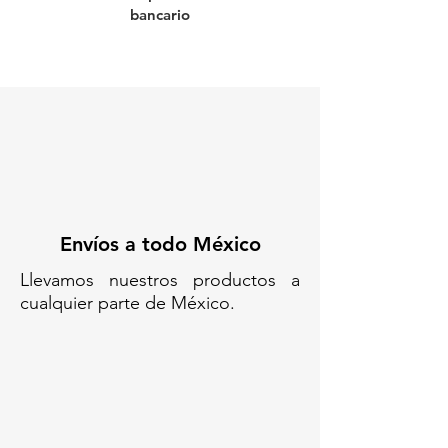
bancario
RETRORREFLECTANTE DE
CARRIL/ “ROAD STUD” C90 /
ROAD STUD VIAL/ DISPOSITIVO
VIAL/ PLÁSTICO REFLECTANTE/
SEÑALIZADOR DE CARRIL/
REFLECTANTE VIALETA
PLÁSTICA/ REFLECTIVA MARCA
VIAL REFLECTANTE/ MARCADOR
DE RUTA REFLECTANTE/
MICROPRISMA VIAL RÉFLEX
Envíos a todo México
Llevamos nuestros productos a
cualquier parte de México.