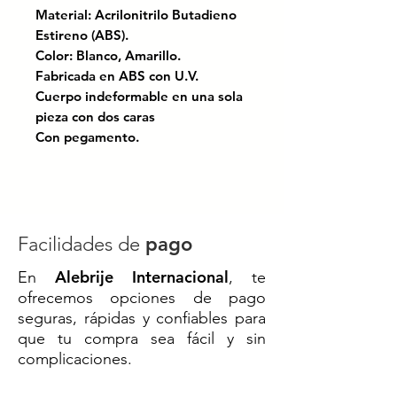
Material: Acrilonitrilo Butadieno
Estireno (ABS).
Color: Blanco, Amarillo.
Fabricada en ABS con U.V.
Cuerpo indeformable en una sola
pieza con dos caras
Con pegamento.
Certificado bajo las normas:
NOM-086-SCT; El manual de
dispositivos para el control del
tránsito en calles y carreteras.
Facilidades de
pago
Alebrije Internacional
En
, te
Dispositivo vial de alta
ofrecemos opciones de pago
durabilidad, ideal para aumentar
seguras, rápidas y confiables para
la seguridad en calles y
que tu compra sea fácil y sin
carreteras. Fabricado en polímero
complicaciones.
resistente, soporta el paso
continuo de vehículos sin