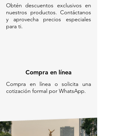
Obtén descuentos exclusivos en
nuestros productos. Contáctanos
TSR-122R-TRAFISIT-122// Trafisit
y aprovecha precios especiales
122//Trafitambo sin reflejante
para ti.
//Tambor vial MDPE// Barril vial
122 cm sin cinta// Poste tambor
para obra// Trafitambo grande
naranja// Tambor plástico de
tráfico// trafitambo para
señalamiento vial// Trafisit para
señalamiento vial//
Compra en línea
Compra en línea o solicita una
cotización formal por WhatsApp.