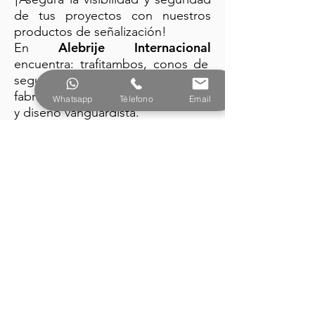
de tus proyectos con nuestros
productos de señalización!
Alebrije Internacional
En
encuentra: trafitambos, conos de
seguridad y barreras plásticas
fabricados con la mejor tecnología
Whatsapp
Télefono
Email
y diseño vanguardista.
PRODUCTOS
Alebrije