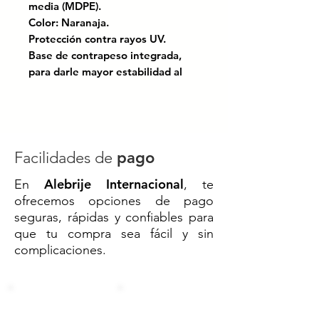
media (MDPE).
Color: Naranaja.
Protección contra rayos UV.
Base de contrapeso integrada,
para darle mayor estabilidad al
evitar su caída con la fuerza del
viento.
Cuenta con un agujero que
permite el lastrado.
Apilable.
Facilidades de
pago
Alebrije Internacional
En
, te
Certificado bajo las normas:
ofrecemos opciones de pago
NOM-086-SCT; El manual de
seguras, rápidas y confiables para
dispositivos para el control del
que tu compra sea fácil y sin
tránsitoen calles y carreteras.
complicaciones.
🚧
Trafitambo MDPE 122 x 49 cm
– Delimitación Resistente y
Eficiente
Diseñado para resistir los