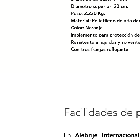
Diámetro superior: 20 cm.
Peso: 2.220 Kg.
Material: Polietileno de alta d
Color: Naranja.
Implemento para protección de
Resistente a líquidos y solven
Con tres franjas reflejante
Certificado bajo las normas: N
para el control del tránsitoen ca
Es la solución ideal para señali
Fabricado en polietileno de alt
climas extremos y líquidos.
Cuenta con un diseño robusto y 
Facilidades de
bandas reflejantes
Ofrece alta visibilidad y permit
las necesidades del entorno.
En
Alebrije Internacional
Su mango ergonómico facilita e