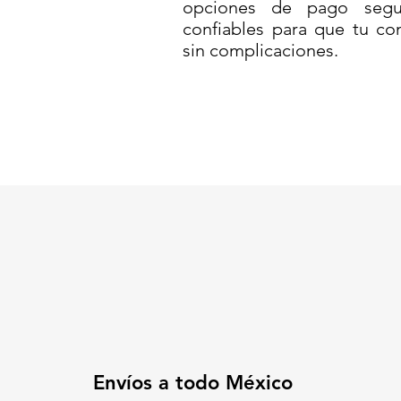
opciones de pago segur
almacenamiento.
confiables para que tu co
Puede incorporar una base con 
sin complicaciones.
de alto tránsito.
El color naranja tránsito lo hac
poca luz o mal clima.
Es duradero, de bajo mantenimie
Perfecto para obras viales, acc
Una herramienta práctica, resis
seguridad vial.
Codigo SAT: 46161518
TRAFISIT-105 ECONOMICO// TS
SEÑALAMIENTO VIAL// TRAFIS
SEÑALAMIENTO PREVENTIVO//
SEÑALES DE PRECAUCIÓN// 
CARRETERAS// TRAFISIT CON 
Envíos a todo México