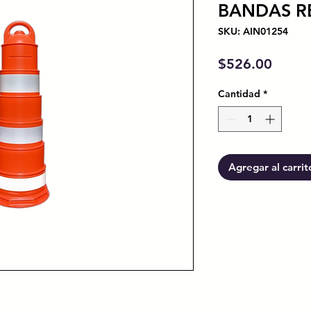
BANDAS R
SKU: AIN01254
Preci
$526.00
Cantidad
*
Agregar al carrit