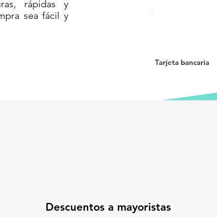
as, rápidas y
mpra sea fácil y
lastre para mayor estabilidad en zonas
e fácilmente visible en condiciones de
nto y fácil de limpiar.
Tarjeta bancaria
esos restringidos o zonas comerciales.
tente y eficiente para mejorar la
L- 105// TRAFIST DE PLÁSTICO//
IT DE POLIETILENO// TRAFITAMBOS//
 TRAFISIT PARA CARRETERAS//
SEÑALAMIENTO PARA OBRA O
BASE// TRAFISIT LIGERO 105
Descuentos a mayoristas