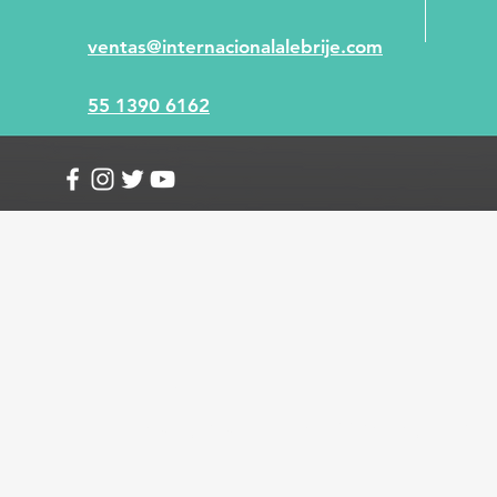
ventas@internacionalalebrije.com
55 1390 6162
Info
Envío y devoluciones
Términos y condici