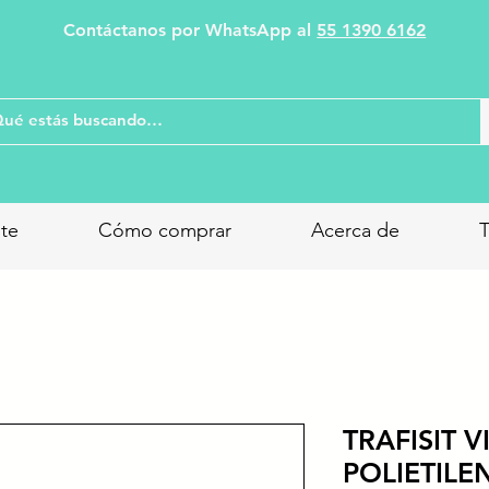
Contáctanos por WhatsApp al
55 1390 6162
nte
Cómo comprar
Acerca de
T
TRAFISIT V
POLIETILE