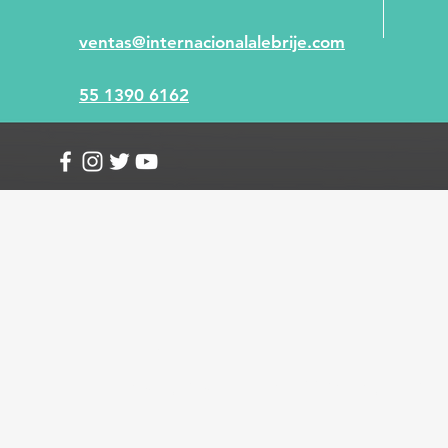
ventas@internacionalalebrije.com
55 1390 6162
Info
Envío y devoluciones
Términos y condici