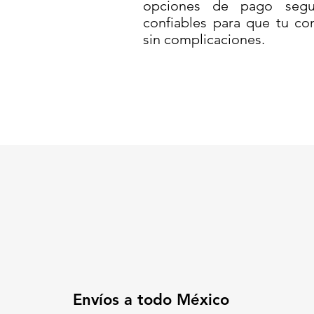
opciones de pago segur
de día como de noche.
confiables para que tu co
sin complicaciones.
🟠
Medidas:
122 cm de alto x 4
🏗️
Material:
MDPE (Polietileno 
flexible y duradero
✨
Incluye 2 cintas reflejantes 
⚖️
Ligero, apilable y fácil de tr
🌦️
Resistente al sol, lluvia y tr
✅
Ideal para:
Obras viales y mantenimien
Control de tránsito en aveni
Eventos masivos y delimitac
Áreas industriales o sitios d
🛒
¡Haz visible tu compromiso c
solución confiable y profesiona
Código SAT: 46161518
Envíos a todo México