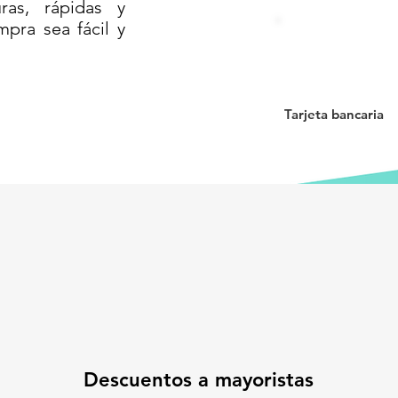
as, rápidas y
mpra sea fácil y
9 cm de diámetro
de Media Densidad) – resistente,
grado ingeniería
Tarjeta bancaria
ansportar
áfico pesado
to urbano
das, carreteras o zonas escolares
ión de espacios públicos
e construcción
on la seguridad! Este trafitambo es la
l para señalizar con impacto.
Descuentos a mayoristas