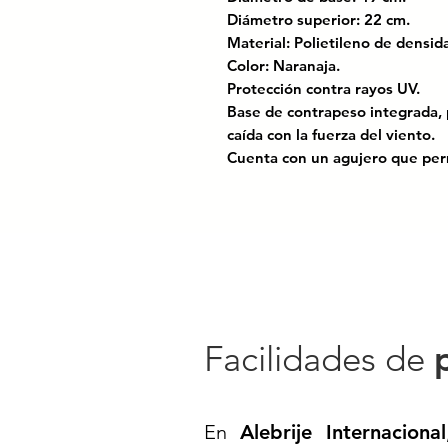
Diámetro superior: 22 cm.
Material: Polietileno de dens
Color: Naranaja.
Protección contra rayos UV.
Base de contrapeso integrada, p
caída con la fuerza del viento.
Cuenta con un agujero que perm
Apilable.
Con 2 franjas de reflejante gr
Certificado bajo las normas: N
para el control del tránsitoen ca
🚧✨
Trafitambo MDPE 122 x 49 c
Visibilidad y Resistencia Profes
Facilidades de
Optimiza la seguridad en tus p
polietileno de media densidad
robusto lo hacen ideal para en
En
Alebrije Internacional
reflejantes de alta intensidad
as