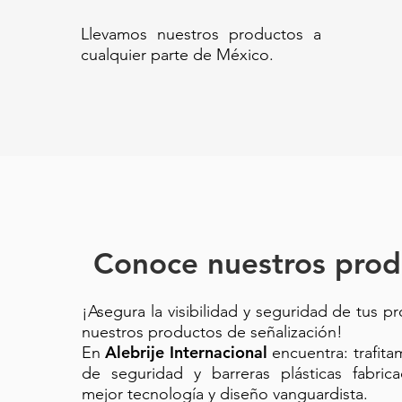
TSR-122 R-TRAFISIT-122 CO
Llevamos nuestros productos a
INGENERIA//Trafitambo con dobl
cualquier parte de México.
naranja 122 cm// Barril de seña
reflejantes// Trafitambo para o
franjas reflectivas// Trafisit 122
trafitambo anaranjado// trafisit
Conoce nuestros prod
¡Asegura la visibilidad y seguridad de tus p
nuestros productos de señalización!
Alebrije Internacional
En
encuentra: trafit
de seguridad y barreras plásticas fabric
mejor tecnología y diseño vanguardista.