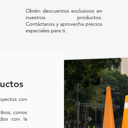
N REFLEJANTE 2 FRANJAS GRADO
Obtén descuentos exclusivos en
e cinta reflejante// Tambor vial
nuestros productos.
lización reflectante// Poste tambor con
Contáctanos y aprovecha precios
bras viales// Tambor vial MDPE con
especiales para ti.
// trafisit para señalamiento vial//
 122 con reflejante
uctos
royectos con
ambos, conos
ados con la