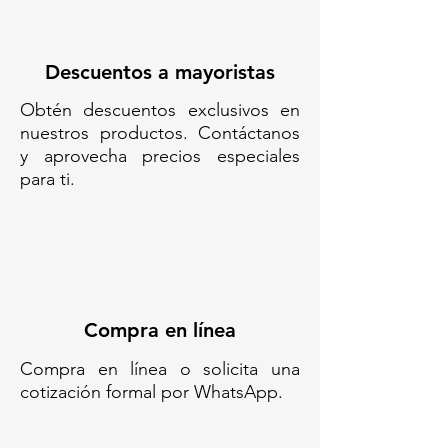
ESTACIONAMIENTO// TOPES DE
PLÁSTICO PARA AUTO// TOPES
ECONÓMICOS DE
Descuentos a mayoristas
ESTACIONAMIENTO// TOPE
Obtén descuentos exclusivos en
AMARILLO DE
nuestros productos. Contáctanos
ESTACIONAMIENTO// TOPES
y aprovecha precios especiales
RESISTENTES A IMPACTOS PARA
para ti.
VEHÍCULOS// TOPE PARA
FRENAR COCHE EN
ESTACIONAMIENTO// TOPES DE
ESTACIONAMIENTO
DURADEROS// TOPES DE PEAD//
TOPES ANTIIMPACTO PARA
COCHES// TOPES PARA
Compra en línea
ESTACIONAMIENTO
EXTERIORES// TOPE LIGERO
Compra en línea o solicita una
PARA VEHÍCULOS
cotización formal por WhatsApp.