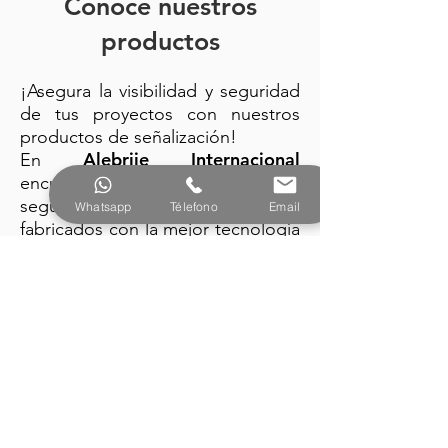
Conoce nuestros
productos
¡Asegura la visibilidad y seguridad
de tus proyectos con nuestros
productos de señalización!
Alebrije Internacional
En
encuentra: trafitambos, conos de
seguridad y barreras plásticas
Whatsapp
Télefono
Email
fabricados con la mejor tecnología
y diseño vanguardista.
PRODUCTOS
Alebrije