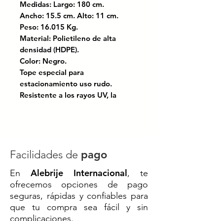
Medidas: Largo: 180 cm.
Ancho: 15.5 cm. Alto: 11 cm.
Peso: 16.015 Kg.
Material: Polietileno de alta
densidad (HDPE).
Color: Negro.
Tope especial para
estacionamiento uso rudo.
Resistente a los rayos UV, la
humedad, aceite y temperaturas
extremas.
Con 3 reflejantes grado
ingenería.
Facilidades de
pago
Certificado bajo las normas:
Alebrije Internacional
En
, te
NOM-086-SCT; El manual de
ofrecemos opciones de pago
dispositivos para el control del
seguras, rápidas y confiables para
tránsitoen calles y carreteras.
que tu compra sea fácil y sin
complicaciones.
Tope de estacionamiento ideal