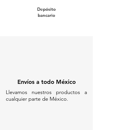
Fácil de transportar, ligero y
Depósito
sencillo de instalar. Se
bancario
recomienda fijarlo con tornillos,
taquetes y pegamento epóxico
para asegurar su firmeza y
durabilidad.
A diferencia de los topes de
concreto, no daña las llantas ni se
agrieta con el tiempo.
Opción ideal para
estacionamientos públicos,
privados o comerciales.
Envíos a todo México
Codigo SAT: 43202210
Llevamos nuestros productos a
cualquier parte de México.
TPES-N-180//
TOPE RESISTENTE// TOPES DE
ESTACIONAMIENTO LIGEROS//
TOPE VIAL DE POLIETILENO//
TOPES PARA CAJONES DE