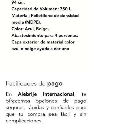
94 cm.
Capacidad de Volumen: 750 L.
Material: Polietileno de densidad
media (MDPE).
Color: Azul, Beige.
Abastecimiento para 4 personas.
Capa exterior de material color
azul o beige ayuda a dar una
mejor resistencia y durabilidad al
producto.
Capa intermedia de material color
negro, que ayuda a proteger de
los rayos UV. Cuenta con agentes
Facilidades de
pago
antibacteriales para la eliminación
Alebrije Internacional
En
, te
de contaminantes.
ofrecemos opciones de pago
Incluye:
seguras, rápidas y confiables para
Válvula de llenado
que tu compra sea fácil y sin
Jarro de aire
complicaciones.
Multiconector con llave de
paso