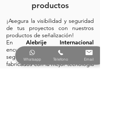
productos
¡Asegura la visibilidad y seguridad
de tus proyectos con nuestros
productos de señalización!
Alebrije Internacional
En
encuentra: trafitambos, conos de
seguridad y barreras plásticas
Whatsapp
Télefono
Email
fabricados con la mejor tecnología
y diseño vanguardista.
PRODUCTOS
Alebrije