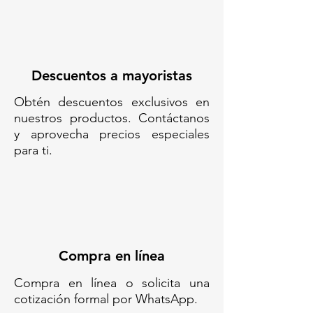
Código SAT: 24112702
TAD1015-TARIMA
ANTIDERRAPANTE 1
TAMBO//TARIMA
Descuentos a mayoristas
ANTIDERRAMES// TARIMA
Obtén descuentos exclusivos en
SENCILLA// TARIMA
nuestros productos. Contáctanos
INDUSTRIAL//TARIMA LIGERA//
y aprovecha precios especiales
TARIMA 5 KG// TARIMA 1
para ti.
TAMBO// TARIMA DE
POLIETILENO// TARIMA PARA
200 LITROS
Compra en línea
Compra en línea o solicita una
cotización formal por WhatsApp.