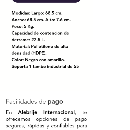
Medidas: Largo: 68.5 cm.
Ancho: 68.5 cm. Alto: 7.6 cm.
Peso: 5 Kg.
Capacidad de contención de
derrame: 22.5 L.
Material: Polietileno de alta
densidad (HDPE).
Color: Negro con amarillo.
Soporta 1 tambo industrial de 55
galones (200 litros).
Resistente a químicos y
corrosivos.
Fácil de almacenar: sistema de
contención flexible y portátil.
Facilidades de
pago
Compatible con tambos o
Alebrije Internacional
En
, te
bidones.
ofrecemos opciones de pago
seguras, rápidas y confiables para
Aprobado por Normas: EPA 40