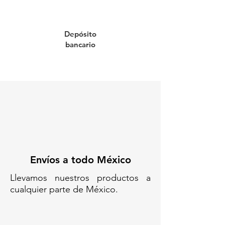
estándar. Su estructura resistente
a químicos y sustancias corrosivas
Depósito
proporciona una protección
bancario
efectiva frente a fugas
accidentales, ayudando a
mantener tus instalaciones
limpias y seguras.
Cumple con las principales
normativas ambientales, lo que la
convierte en una excelente
opción para empresas
comprometidas con la seguridad y
el cumplimiento regulatorio.
Envíos a todo México
No pongas en riesgo tus
operaciones. Solicita tu cotización
Llevamos nuestros productos a
hoy mismo y garantiza un entorno
cualquier parte de México.
de trabajo más limpio, seguro y
eficiente.