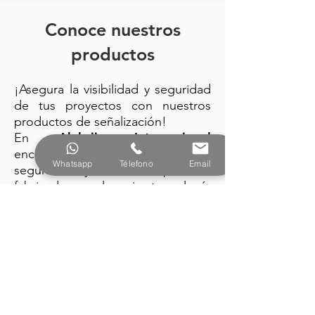
Conoce nuestros
productos
¡Asegura la visibilidad y seguridad
de tus proyectos con nuestros
productos de señalización!
Alebrije Internacional
En
encuentra: trafitambos, conos de
Whatsapp
Télefono
Email
seguridad y barreras plásticas
fabricados con la mejor tecnología
y diseño vanguardista.
PRODUCTOS