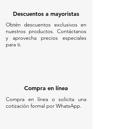
LÓGISTICA//TARIMA COMPACTA
PARA ALMACENAJE Y ENVIOS//
Descuentos a mayoristas
TARIMA DE
Obtén descuentos exclusivos en
ALMACENAMIENTO//BASE DE
nuestros productos. Contáctanos
CARGA PLÁSTICA// TARIMA
y aprovecha precios especiales
PARA USO INTERNO//
para ti.
TARIMMA LIGERA// TARIMA 2.9
KG//TARIMA CON ENTRADA
PARA MONTACARGAS// TARIMA
CON ENTRADA PARA PATIN
HIDRAULICO
Compra en línea
Compra en línea o solicita una
cotización formal por WhatsApp.