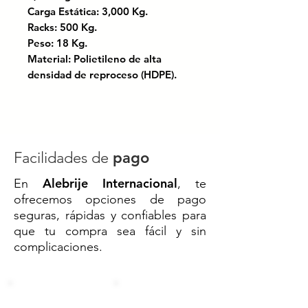
Carga Estática: 3,000 Kg.
Racks: 500 Kg.
Peso: 18 Kg.
Material: Polietileno de alta
densidad de reproceso (HDPE).
Color: Negro.
Forma de estiba: Apilable.
Condiciones de estiba 15 piezas
sin producto.
Facilidades de
pago
Opción económica y ecológica,
Alebrije Internacional
En
, te
fabricada a partir de material
ofrecemos opciones de pago
reciclado para ofrecer una
seguras, rápidas y confiables para
solución sostenible en el
que tu compra sea fácil y sin
transporte y almacenamiento de
complicaciones.
mercancías. Su diseño robusto y
funcional la hace ideal para cargas
pesadas y de alto volumen.
Perfecta para empresas que