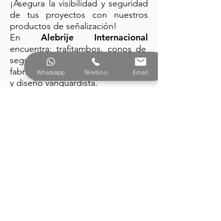
¡Asegura la visibilidad y seguridad
de tus proyectos con nuestros
productos de señalización!
Alebrije Internacional
En
encuentra: trafitambos, conos de
seguridad y barreras plásticas
fabricados con la mejor tecnología
Whatsapp
Télefono
Email
y diseño vanguardista.
PRODUCTOS
Alebrije