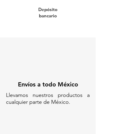
Depósito
E-13IP007IA18/ ENVASE DE
bancario
POLIETILENO
120 ABTO/ TAMBO DE
PLÁSTICO 120 L STANDARD
DECKEL/ TAMBO PLÁSTICO 120
LITROS TAMBO CON TAPA TIPO
DECKEL TAMBO DE BOCA
ANCHA 120L TAMBO PLÁSTICO
CON TAPA Y ABRAZADERA
BIDÓN PLÁSTICO DE 120 LITROS
CONTENEDOR PLÁSTICO 120 L
Envíos a todo México
TAMBO INDUSTRIAL 120 L
TAMBO DE POLIETILENO 120L
Llevamos nuestros productos a
ENVASE PLÁSTICO PARA
cualquier parte de México.
LÍQUIDOS O SÓLIDOS TAMBO
DE ALMACENAMIENTO 120
LITROS/TAMBO DE PLÁSTICO
120 L STANDARD DECKEL