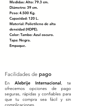
Medidas: Alto: 79.3 cm.
Diámetro: 39 cm.
Peso: 4.500 Kg.
Capacidad: 120 L.
Material: Polietileno de alta
densidad (HDPE).
Color: Tambo: Azul oscuro.
Tapa: Negra.
Empaque.
Cincho metálico.
Sello de inviolabilidad.
Certificado bajo la norma FSSC-
22000.
Facilidades de
pago
Alebrije Internacional
En
, te
Tambo de polietileno de alta
ofrecemos opciones de pago
densidad
, ideal para la
industria
seguras, rápidas y confiables para
farmacéutica, química,
que tu compra sea fácil y sin
alimentaria, automotriz
y más.
complicaciones.
Diseñado para soportar
impactos