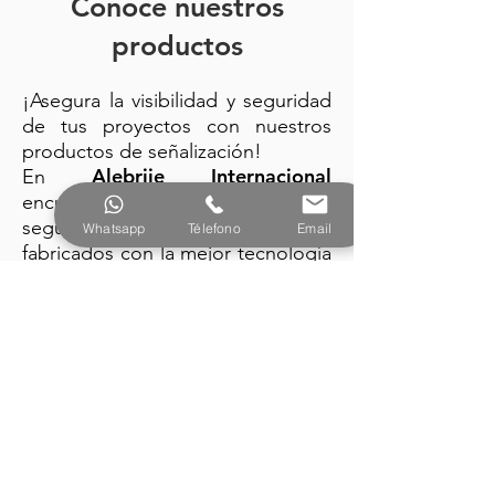
Conoce nuestros
productos
¡Asegura la visibilidad y seguridad
de tus proyectos con nuestros
productos de señalización!
Alebrije Internacional
En
encuentra: trafitambos, conos de
seguridad y barreras plásticas
Whatsapp
Télefono
Email
fabricados con la mejor tecnología
y diseño vanguardista.
PRODUCTOS
Alebrije