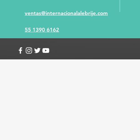
ventas@internacionalalebrije.com
55 1390 6162
Info
Envío y devoluciones
Términos y condici