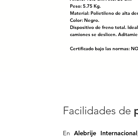
Peso: 5.75 Kg.
Material: Polietileno de alta 
Color: Negro.
Dispositivo de freno total. Idea
camiones se deslicen. Aditami
Certificado bajo las normas: N
para el control del tránsitoen ca
Codigo SAT: 46161518
T-20// TACO PARA CAMIÓN//
VEHICULAR// TOPE PARA TRA
NEUMÁTICOS DE CAMIÓN CU
Facilidades de
CALZA PARA BLOQUEO DE CA
VIALIDAD MEXICO// VIALIDA
En
Alebrije Internacional