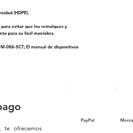
densidad (HDPE).
l para evitar que los remolques y
ento para su fácil maniobra.
OM-086-SCT; El manual de dispositivos
lles y carreteras.
 TOPE CAMIÓN// TOPE
ILER CAUCHO// TOPES PARA
ÑAS// TOPE PARA CAMION TACO
pago
MIONES// SEÑALAMIENTO VIAL//
D// PRODUCTOS VIALES
PayPal
Merca
, te ofrecemos