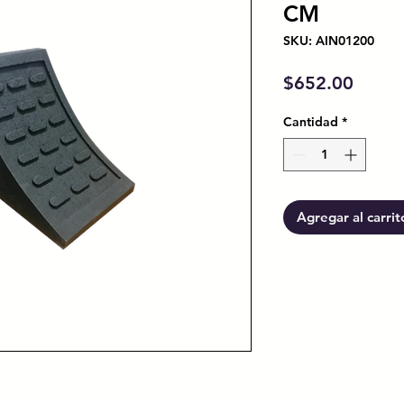
CM
SKU: AIN01200
Preci
$652.00
Cantidad
*
Agregar al carrit