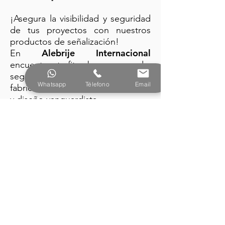
¡Asegura la visibilidad y seguridad
de tus proyectos con nuestros
productos de señalización!
Alebrije Internacional
En
encuentra: trafitambos, conos de
seguridad y barreras plásticas
Whatsapp
Télefono
Email
fabricados con la mejor tecnología
y diseño vanguardista.
PRODUCTOS
Alebrije