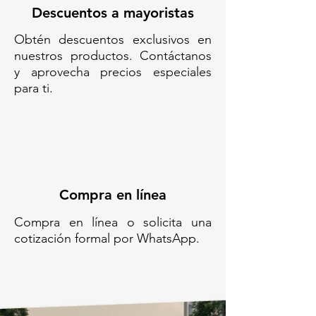
SB-A780-CONTENEDOR SUPER
Descuentos a mayoristas
BIN 780//CONTENEDOR DE
Obtén descuentos exclusivos en
PLÁSTICO INDUSTRIAL DE 78
nuestros productos. Contáctanos
LITROS// CONTENEDOR
y aprovecha precios especiales
APILABLE DE GRAN
para ti.
CAPACIDAD//BIN DE
ALMACENAMIENTO CON
VENTILACIÓN CONTENEDOR
CON RANURAS DE
VENTILACIÓN//CONTENEDOR
DE ALMACENAMIENTO PARA
MATERIALES GRANDES//
Compra en línea
CONTENEDOR RIGIDO 780
L//RECIPIENTE INDUSTRIAL DE
Compra en línea o solicita una
780 LITROS CON VENTILACIÓN
cotización formal por WhatsApp.