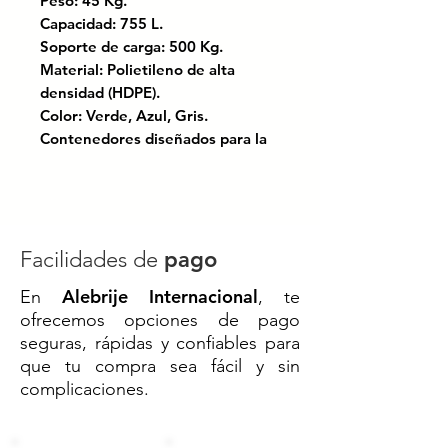
Peso: 45 Kg.
Capacidad: 755 L.
Soporte de carga: 500 Kg.
Material: Polietileno de alta
densidad (HDPE).
Color: Verde, Azul, Gris.
Contenedores diseñados para la
cosecha, transporte y
almacenamiento de frutas,
vegetales, y otros.
5 mm de ancho en las ranuras de
ventilación.
Facilidades de
pago
Doble pared en el centro y
Alebrije Internacional
En
, te
esquinas posteriores.
ofrecemos opciones de pago
Dos injertos para mejor manejo y
seguras, rápidas y confiables para
apilamiento de carga.
que tu compra sea fácil y sin
Apilable hasta 4000 kg ( 7
complicaciones.
contenedores) en
almacenamiento frío.
A partir de 1,000 piezas se puede