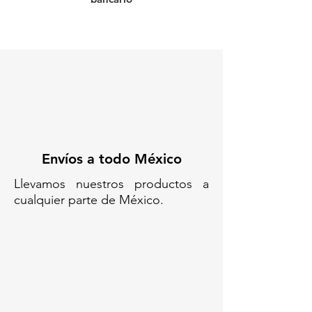
comerciales. Su capacidad de 780
litros es perfecta para almacenar
grandes cantidades de
materiales, y las ranuras de
ventilación mejoran la
conservación de productos
sensibles a la humedad o al calor,
prolongando su vida útil.
Optimiza tu espacio y mejora la
eficiencia de tu
Envíos a todo México
almacenamiento.
¡Compra el tuyo
ahora y disfruta de una solución
Llevamos nuestros productos a
de almacenamiento ventilada y
cualquier parte de México.
de alta calidad!
Aprovecha su
diseño robusto y funcional para
transformar tu espacio de trabajo.
¡Haz tu pedido hoy mismo!
Código SAT: 24112209