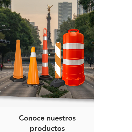
SB-A580-CONTENEDOR SUPER
BIN-580//BIN 580// SUPER BIN
580// CONTENEDOR 500
LITROS// BIN 116.5X
116.5X 58//CONTENEDOR
APILABLE INDUSTRIAL//CAJA
PARA ALMACENAMIENTO SIN
RANUERAS// CAJA PARA USO
PESADO SIN RANURAS//
CONTENEDOR DE PLÁSTICO DE
ALTA RESISTENCIA
Conoce nuestros
productos