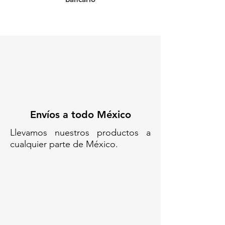
en los laterales, proporciona una
apariencia limpia y facilita la
apilabilidad de manera más
estable, asegurando que tu
espacio de trabajo o almacén se
mantenga organizado y
ordenado.
Ideal para una amplia variedad de
usos.
Ya sea en fábricas,
Envíos a todo México
almacenes, talleres o incluso para
almacenamiento doméstico, el
Llevamos nuestros productos a
contenedor es perfecto para
cualquier parte de México.
guardar desde componentes
pequeños hasta artículos más
grandes. Su diseño sin ranuras
ofrece mayor resistencia al
desgaste y mayor capacidad de
carga, lo que lo convierte en la
opción ideal para quienes buscan