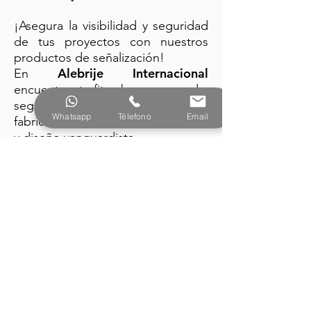
¡Asegura la visibilidad y seguridad
de tus proyectos con nuestros
productos de señalización!
Alebrije Internacional
En
encuentra: trafitambos, conos de
seguridad y barreras plásticas
Whatsapp
Télefono
Email
fabricados con la mejor tecnología
y diseño vanguardista.
PRODUCTOS
Alebrije