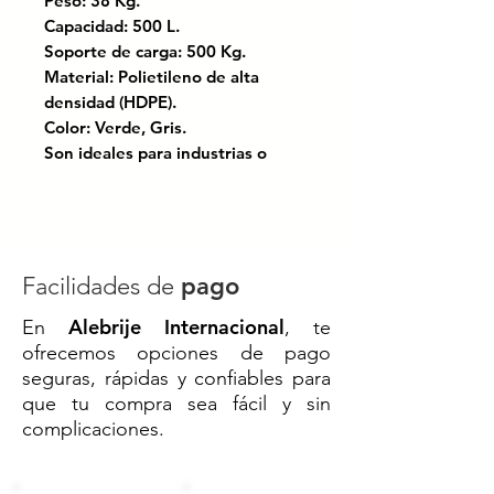
Peso: 38 Kg.
Capacidad: 500 L.
Soporte de carga: 500 Kg.
Material: Polietileno de alta
densidad (HDPE).
Color: Verde, Gris.
Son ideales para industrias o
negocios que requieren mejorar
la higiene y presentación de sus
productos tales como pollo,
carnes y pescados.
Resistente al impacto, capaz de
Facilidades de
pago
soportar el uso rudo diario.
Alebrije Internacional
En
, te
Doble pared en el centro y
ofrecemos opciones de pago
esquinas posteriores.
seguras, rápidas y confiables para
Dos injertos para mejor manejo y
que tu compra sea fácil y sin
apilamiento de carga.
complicaciones.
Apilable hasta 4000 kg. (7
contenedores) en
almacenamiento en frío.