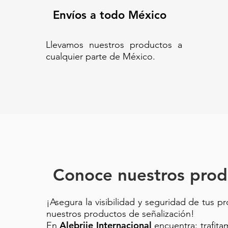
SUSTENTABLE// REDUCTOR P
REDUCTOR DE VELOCIDAD// 
Envíos a todo México
SOLARES// ECO-RI-220// ECO
Llevamos nuestros productos a
cualquier parte de México.
Conoce nuestros prod
¡Asegura la visibilidad y seguridad de tus p
nuestros productos de señalización!
Alebrije Internacional
En
encuentra: trafit