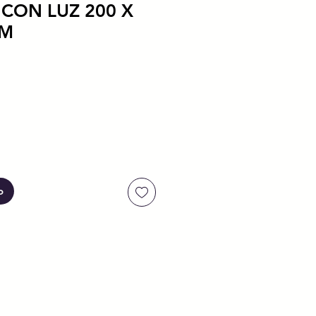
CON LUZ 200 X
CM
ecio
o