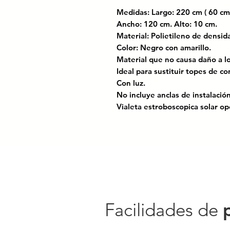
Medidas: Largo: 220 cm ( 60 cm
Ancho: 120 cm. Alto: 10 cm.
Material: Polietileno de dens
Color: Negro con amarillo.
Material que no causa daño a lo
Ideal para sustituir topes de co
Con luz.
No incluye anclas de instalación
Vialeta estroboscopica solar op
Certificado bajo las normas: N
para el control del tránsiten cal
Es una solución inteligente para
afectar el rendimiento del auto
Su diseño canalizado obliga al 
reduciendo la velocidad sin ne
Facilidades de
Fabricado en polietileno de me
suspensiones, a diferencia de l