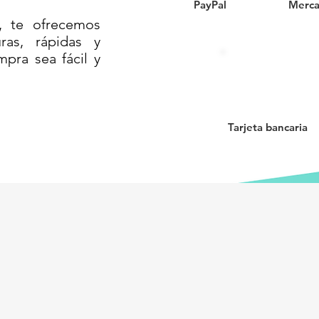
PayPal
Merca
, fraccionamientos y zonas de tránsito
, te ofrecemos
as, rápidas y
apante para mayor seguridad en lluvia o
mpra sea fácil y
e incluir vialetas solares LED para
iones al evitar frenados bruscos y
Tarjeta bancaria
gracias a su diseño modular.
duradera para el control vehicular
 220// REDUCTOR DE VELOCIDAD TIPO
PARA REDUCCIÓN DE VELOCIDAD//
ELOCIDAD// TOPE MODULAR
ICULAR DE BAJO IMPACTO// TOPE
EDUCTOR DE VELOCIDAD