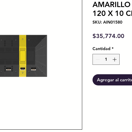
AMARILLO 
120 X 10 
SKU: AIN01580
Pr
$35,774.00
Cantidad
*
Agregar al carrit