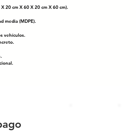
 X 20 cm X 60 X 20 cm X 60 cm).
idad media (MDPE).
s vehículos.
ncreto.
.
cional.
OM-086-SCT; El manual de dispositivos
les y carreteras.
 disminuir la velocidad vehicular sin
.
conductor a centrar su vehículo,
cesidad de frenar por completo.
pago
dia densidad, no daña neumáticos ni
os topes de concreto.