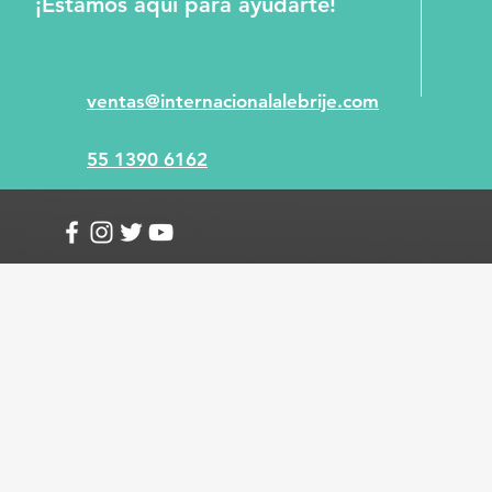
¡Estamos aquí para ayudarte!
ventas@internacionalalebrije.com
55 1390 6162
Info
Envío y devoluciones
Términos y condici