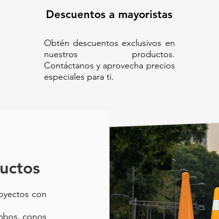
LÁSTICO TIPO RANURA// CANAL
TOPE ECOLÓGICO CON VIALETAS
Descuentos a mayoristas
-REDUCTOR 220
Obtén descuentos exclusivos en
nuestros productos.
Contáctanos y aprovecha precios
especiales para ti.
uctos
royectos con
ambos, conos