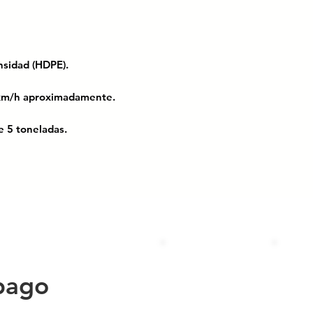
densidad (HDPE).
 km/h aproximadamente.
 de 5 toneladas.
OM-086-SCT; El manual de dispositivos
lles y carreteras.
ruces y avenidas donde se requiere
/h. Fabricado en polietileno de alta
ni suspensiones como lo hacen los
mado por tres piezas ensamblables en
oran ni requieren pintura. Soporta
pago
e ni agrietarse. Su instalación es
aquetes reforzados. Cuenta con