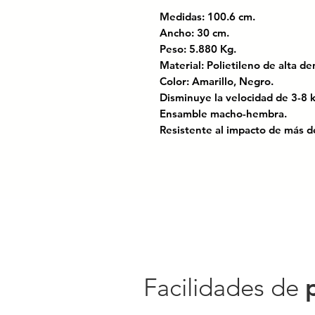
Medidas: 100.6 cm.
Ancho: 30 cm.
Peso: 5.880 Kg.
Material: Polietileno de alta 
Color: Amarillo, Negro.
Disminuye la velocidad de 3-8
Ensamble macho-hembra.
Resistente al impacto de más
Certificado bajo las normas: N
para el control del tránsitoen ca
Ideal para pasos peatonales, c
reducir la velocidad de 3 a 8 km
densidad, no daña neumáticos 
topes de concreto. Está confor
colores sólidos que no se decol
Facilidades de
vehículos pesados sin deformars
sencilla mediante tornillos y t