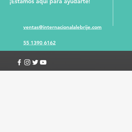
¡Estamos aquí para ayudarte!
ventas@internacionalalebrije.com
55 1390 6162
Info
Envío y devoluciones
Términos y condici