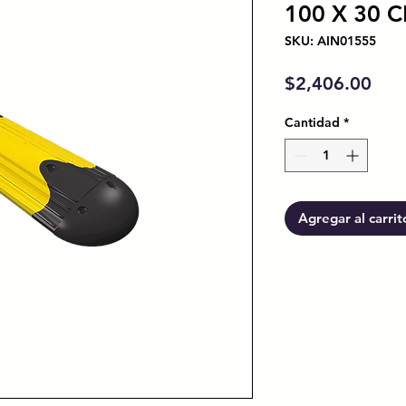
100 X 30 
SKU: AIN01555
Prec
$2,406.00
Cantidad
*
Agregar al carrit