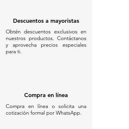
TRP-75// RAMPA DISUASORIA//
PASO PEATONAL ELEVADO//
RAMPA REDUCTORA DE
Descuentos a mayoristas
VELOCIDAD// TOPE PEATONAL
Obtén descuentos exclusivos en
MODULAR// REDUCTOR DE
nuestros productos. Contáctanos
VELOCIDAD TIPO RAMPA//
y aprovecha precios especiales
RAMPA VIAL PARA CRUCE
para ti.
PEATONAL// RAMPA URBANA
PARA PEATONES// REDUCTOR
TRAPEZOIDAL PEATONAL//
RAMPA DE CRUCE SEGURO//
RAMPA VIAL DE POLIETILENO//
RAMPA VIAL ANTIDERRAPANTE//
REDUCTOR DE VELOCIDAD PARA
Compra en línea
ESCUELAS// DISPOSITIVO DE
PASO PEATONAL ELEVADO
Compra en línea o solicita una
cotización formal por WhatsApp.