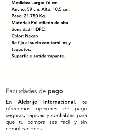
Medidas: Largo: 76 cm.
Ancho: 59 cm. Alto: 10.5 cm.
Peso: 21.750 Kg.
Material: Polietileno de alta
densidad (HDPE).
Color: Negro
Se fija al suelo con tornillos y
taquetes.
Superficie antiderrapante.
Cuenta con 4 áreas reflejantes,
que son visibles a gran distancia
en color blanco o ámbar.
Certificado bajo las normas:
Facilidades de
pago
NOM-086-SCT; El manual de
Alebrije Internacional
En
, te
dispositivos para el control del
ofrecemos opciones de pago
tránsitoen calles y carreteras.
seguras, rápidas y confiables para
que tu compra sea fácil y sin
La rampa de paso peatonal está
complicaciones.
diseñada para brindar seguridad a