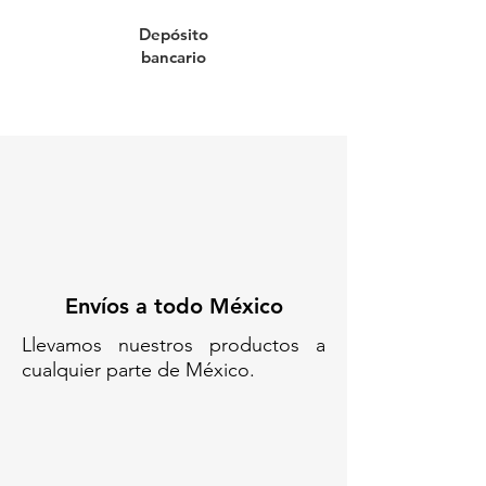
distancia.
Depósito
Se recomienda colocarla en zonas
bancario
escolares, hospitales o cruces
peatonales de alta afluencia.
Su forma trapezoidal evita daños
a los vehículos al pasar sobre ella.
El centro puede rellenarse con
concreto para reforzar su
estructura.
Es resistente a impactos frontales
y laterales, casi irrompible.
Sustituye eficientemente a los
Envíos a todo México
topes de concreto
convencionales.
Llevamos nuestros productos a
Ideal para zonas que requieren
cualquier parte de México.
reducción de velocidad con
seguridad y durabilidad.
Codigo SAT: 46161511