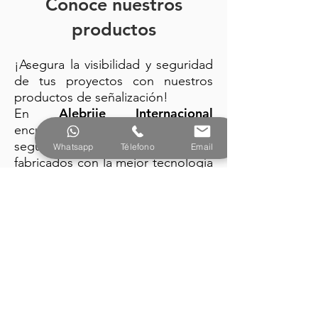
Conoce nuestros
productos
¡Asegura la visibilidad y seguridad
de tus proyectos con nuestros
productos de señalización!
Alebrije Internacional
En
encuentra: trafitambos, conos de
seguridad y barreras plásticas
Whatsapp
Télefono
Email
fabricados con la mejor tecnología
y diseño vanguardista.
PRODUCTOS
Alebrije