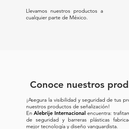
Llevamos nuestros productos a
Código SAT: 46191506
cualquier parte de México.
403011-PORTAEXTINTOR CU
EXTINTOR ACERO INOXIDABL
26X26X70//Portaextintor tipo 
cúbico para extintor con visor 
ventana frontal //Portaextintor
vertical con ventana doble par
con doble acrílico frontal //Po
transparentes// Gabinete cuadr
//Portaextintor con doble visor
Conoce nuestros prod
doble mirilla frontal//
¡Asegura la visibilidad y seguridad de tus p
nuestros productos de señalización!
Alebrije Internacional
En
encuentra: trafit
de seguridad y barreras plásticas fabric
mejor tecnología y diseño vanguardista.