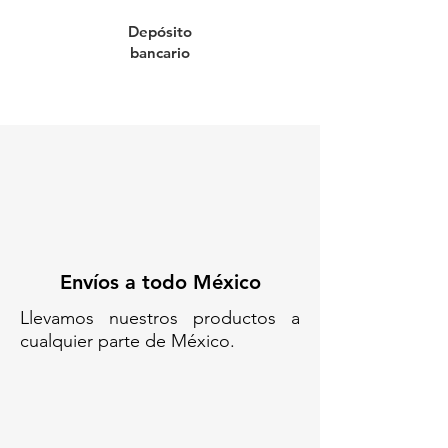
Depósito
PATÍN HIDRÁULICO CON
bancario
CAPACIDAD DE CARGA DE 2,000
KG ALTURA MÍNIMA 90
/ PACKSYS MÉXICO/ PATÍN
HIDRÁULICO MANUAL GATO
PALLET PALLET JACK
TRANSPALETA TRANSPALETA
MANUAL CARRO HIDRÁULICO
PARA TARIMAS ELEVADOR DE
TARIMAS MANUAL PATÍN PARA
TARIMAS PATÍN HIDRÁULICO
Envíos a todo México
TIPO TIJERA (CUANDO LEVANTA
MÁS ALTO) PATÍN INDUSTRIAL
Llevamos nuestros productos a
PATÍN CARGADOR CARRETILLA
cualquier parte de México.
HIDRÁULICA MONTACARGAS
MANUAL