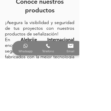
Conoce nuestros
productos
¡Asegura la visibilidad y seguridad
de tus proyectos con nuestros
productos de señalización!
Alebrije Internacional
En
encuentra: trafitambos, conos de
seguridad y barreras plásticas
Whatsapp
Télefono
Email
fabricados con la mejor tecnología
y diseño vanguardista.
PRODUCTOS
Alebrije