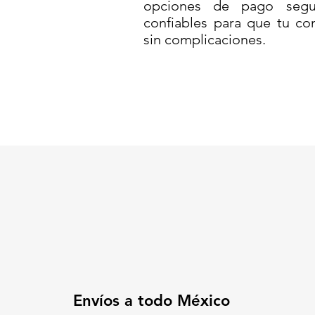
opciones de pago segur
Esta caja es ideal para almacen
confiables para que tu co
productos de limpieza y más. Su
sin complicaciones.
que facilita su almacenamiento
trabajo. La estructura resiste
de hasta
12 kg
sin comprometer
confiable para cualquier necesi
Organiza tu espacio de manera 
tener tus productos bien organ
ahora
y lleva la
Caja Multiusos 
Contáctanos para más informaci
Codigo SAT: 24101510
CAJA MULTIUSOS// CAJA CO
CAJA DE PLÁSTICAS// CAJA
Envíos a todo México