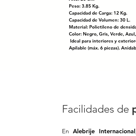
Peso: 3.85 Kg.
Capacidad de Carga: 12 Kg.
Capacidad de Volumen: 30 L.
Material: Polietileno de dens
Color: Negro, Gris, Verde, Azul
Ideal para interiores y exterior
Apilable (máx. 6 piezas). Anidab
Con tapa.
Procesos basados en economía c
ISO 9001:2015.
La
Caja Multiusos con Tapa
es l
organizar una amplia variedad 
segura. Con una capacidad de
3
Facilidades de
esta caja es ideal para el almac
o cualquier otro espacio donde
versátil. Su tapa garantiza qu
En
Alebrije Internacional
protegido del polvo, humedad y