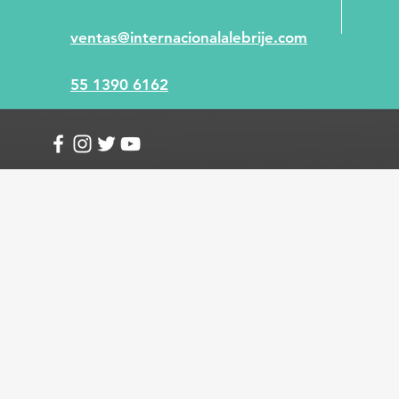
ventas@internacionalalebrije.com
55 1390 6162
Info
Envío y devoluciones
Términos y condici