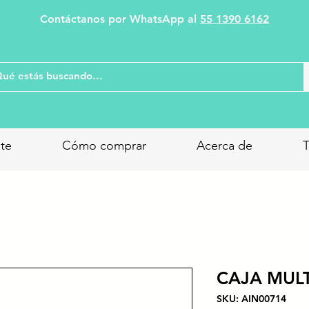
Contáctanos por WhatsApp al
55 1390 6162
nte
Cómo comprar
Acerca de
T
CAJA MUL
SKU: AIN00714