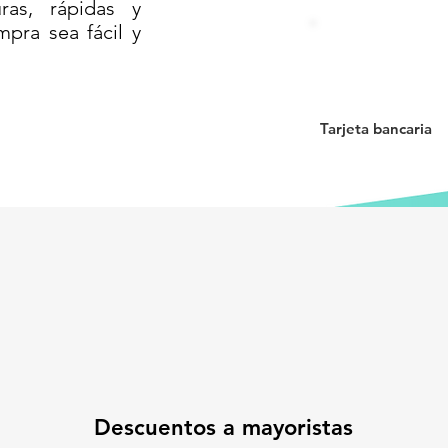
as, rápidas y
ar herramientas, suministros, alimentos,
mpra sea fácil y
 diseño apilable optimiza el espacio, lo
 tanto en el hogar como en entornos de
nte asegura que puede soportar el peso
 su integridad, brindando una opción
dad de organización.
Tarjeta bancaria
práctica y segura.
No esperes más para
izados y protegidos.
Haz tu pedido
con Tapa
a tu hogar o negocio.
ón y realizar tu compra.
N TAPA// CAJA ORGANIZADORA//
 DE ALMACENAMIENTO
Descuentos a mayoristas