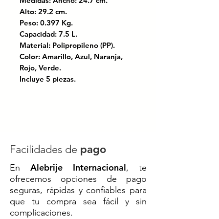
Medidas: Ancho: 24.7 cm.
Alto: 29.2 cm.
Peso: 0.397 Kg.
Capacidad: 7.5 L.
Material: Polipropileno (PP).
Color: Amarillo, Azul, Naranja,
Rojo, Verde.
Incluye 5 piezas.
Certificación bajo las normas ISO
9001:2008 y TS 16949.
Mantén tu espacio limpio y
organizado con este práctico
Facilidades de
pago
paquete de 2 botes de basura
Alebrije Internacional
En
, te
pequeños.Ideales para el hogar u
ofrecemos opciones de pago
oficina, su tamaño compacto los
seguras, rápidas y confiables para
hace perfectos para cualquier
que tu compra sea fácil y sin
rincón.Diseño funcional y
complicaciones.
discreto, fabricados con