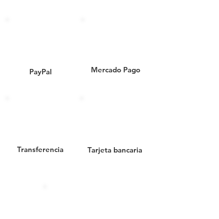
materiales resistentes y fáciles de
limpiar.
Codigo SAT: 24101510
530027// BOTE EUROPLAST DE
Mercado Pago
PayPal
7.5 L C/TAPA// BOTE DE BASURA
PARA USO DOMESTICO// BOTE
DE BASURA PARA HOGAR//
BOTE DE BASURA PLÁSTICO
PARA OFICINA// BOTE DE
BASURA DE PLÁSTICO// CESTO
DE BASURA// CESTO PLÁSTICO
Transferencia
Tarjeta bancaria