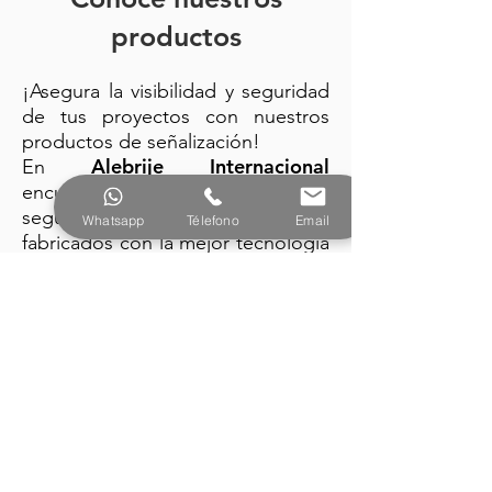
productos
¡Asegura la visibilidad y seguridad
de tus proyectos con nuestros
productos de señalización!
Alebrije Internacional
En
encuentra: trafitambos, conos de
seguridad y barreras plásticas
Whatsapp
Télefono
Email
fabricados con la mejor tecnología
y diseño vanguardista.
PRODUCTOS
Alebrije