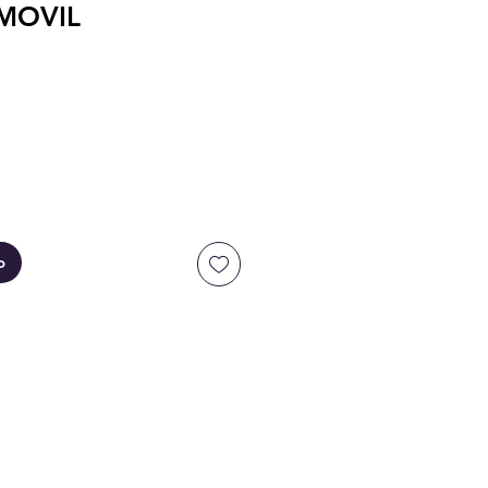
MOVIL
io
o