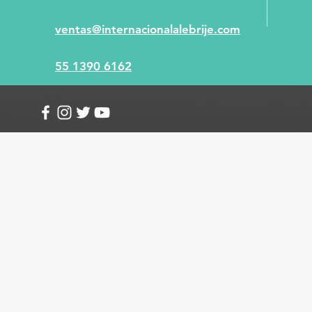
ventas@internacionalalebrije.com
55 1390 6162
Info
Envío y devoluciones
Términos y condici