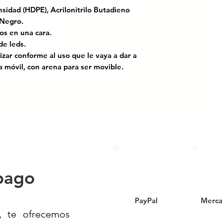
nsidad (HDPE), Acrilonitrilo Butadieno
a: Negro.
os en una cara.
de leds.
zar conforme al uso que le vaya a dar a
ga móvil, con arena para ser movible.
OM-086-SCT; El manual de dispositivos
lles y carreteras.
una herramienta versátil y resistente
ciclovías con alta visibilidad.
ta múltiples impactos y climas
alización segura y duradera.
pción de poste fijo brinda estabilidad,
pago
ente según el entorno.
los y opción de luces LED para mayor
PayPal
Merca
oca luz o nocturnas.
, te ofrecemos
porte, se adapta fácilmente a cualquier