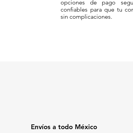
opciones de pago segur
necesidad vial o de obra.
confiables para que tu co
Con diseño funcional y resisten
sin complicaciones.
en accesos, zonas en construcci
Codigo SAT: 46161518
PIX-120B-CL// PALETA UNIX 
TORTUGA MOVIL// SEÑALAMI
POLIETILENO NEGRO// PALET
SEÑALAMIENTO PARA CARRET
SEÑAL VIAL// VIALIDAD MÉXI
SEÑALAMIENTO PARA CICLOVI
Envíos a todo México