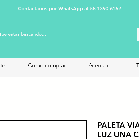
Contáctanos por WhatsApp al
55 1390 6162
nte
Cómo comprar
Acerca de
T
PALETA VI
LUZ UNA 