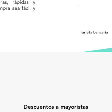
as, rápidas y
mpra sea fácil y
te a la intemperie, mejora la seguridad
ón o desvíos.
Tarjeta bancaria
CIRCUITO ILUMINADO CON BASE
ENTO CARRETERA VIAL LETRERO
A UNIX// SEÑALAMIENTO VIAL//
ERAS// ESTACIONAMIENTOS//
CO// VIALIDADES CON SEÑALES//
AS// CICLOVIA
Descuentos a mayoristas