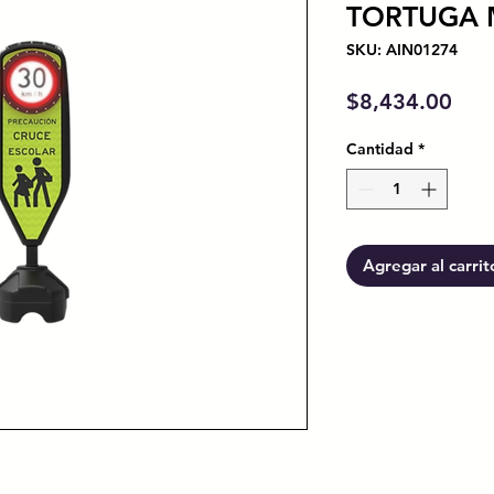
TORTUGA 
SKU: AIN01274
Prec
$8,434.00
Cantidad
*
Agregar al carrit