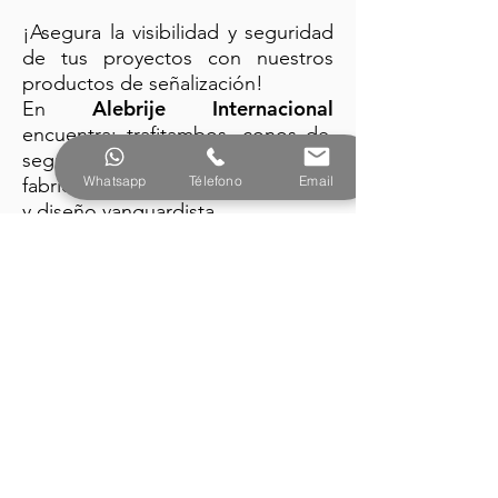
¡Asegura la visibilidad y seguridad
de tus proyectos con nuestros
productos de señalización!
Alebrije Internacional
En
encuentra: trafitambos, conos de
seguridad y barreras plásticas
Whatsapp
Télefono
Email
fabricados con la mejor tecnología
y diseño vanguardista.
PRODUCTOS
Alebrije