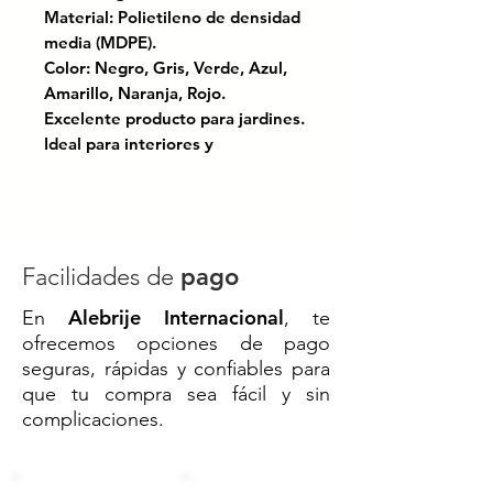
Material: Polietileno de densidad
media (MDPE).
Color: Negro, Gris, Verde, Azul,
Amarillo, Naranja, Rojo.
Excelente producto para jardines.
Ideal para interiores y
exteriores.
Procesos basados en economía
circular.
Sistema de calidad basado en ISO
9001:2015.
Facilidades de
pago
Alebrije Internacional
En
, te
Estilo sofisticado que realza
ofrecemos opciones de pago
interiores, terrazas o jardines.
seguras, rápidas y confiables para
Ideal para plantas medianas y
que tu compra sea fácil y sin
arreglos decorativos de impacto.
complicaciones.
Fabricada en polietileno durable,
ligera y resistente al clima.
Una opción práctica y estética