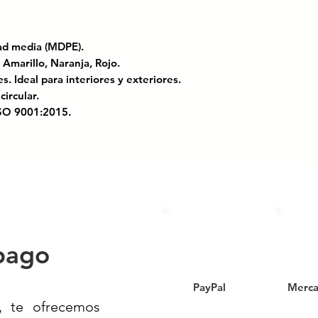
idad media (MDPE).
, Amarillo, Naranja, Rojo.
es. Ideal para interiores y exteriores.
ircular.
ISO 9001:2015.
al para interiores o terrazas.
ales, suculentas o decorativas.
l de limpiar.
para tus espacios verdes.
pago
HICA// MACETA DE PLÁSTICO//
2021// MACETA PARA JARDIN//
PayPal
Merca
TA PARA INTERIORES// MACETA
, te ofrecemos
TA CHICA