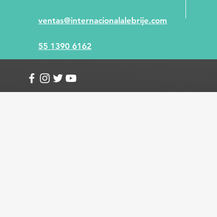
ventas@internacionalalebrije.com
55 1390 6162
Info
Envío y devoluciones
Términos y condici