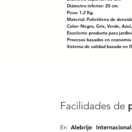
Diámetro inferior: 20 cm.
Peso: 1.2 Kg.
Material: Polietileno de dens
Color: Negro, Gris, Verde, Azul
Excelente producto para jardin
Procesos basados en economía c
Sistema de calidad basado en 
Diseño moderno y estilizado, ide
Perfecta para plantas ornament
Material ligero, resistente y fáci
Un toque elegante y funcional 
Codigo SAT: 56101519
Facilidades de
MACETA CÓNICA TRENZADA C
MACETA DE POLIETILENO C30
MACETA PARA HOGAR// MACE
En
Alebrije Internacional
MDPE// PARA HOGAR// MACE