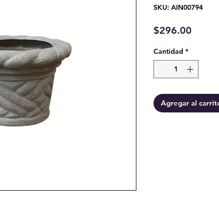
SKU: AIN00794
Preci
$296.00
Cantidad
*
Agregar al carrit