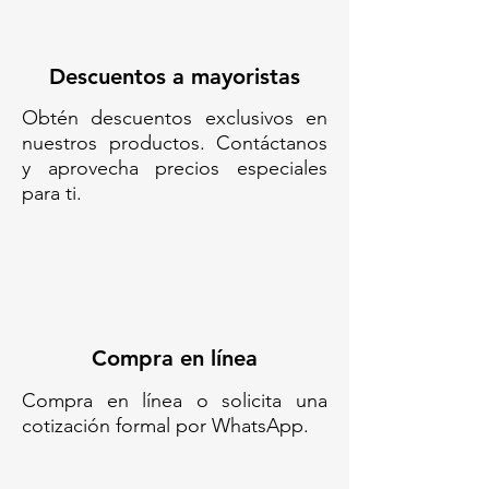
Certificaciones: FDA y FSSC
22000
Descuentos a mayoristas
Homologación: Apto para
Obtén descuentos exclusivos en
productos con densidad máxima
nuestros productos. Contáctanos
de 1.6 kg/l
y aprovecha precios especiales
para ti.
Código SAT: 24112600
Aplicaciones especializadas:
Manejo de líquidos
inflamables: Transporte seguro
de etanol, solventes, aceites
esenciales y otros líquidos
Compra en línea
volátiles.
Producción alimentaria:
Compra en línea o solicita una
Almacenamiento y logística de
cotización formal por WhatsApp.
productos como aceites
comestibles, jarabes, bebidas