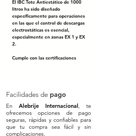
El IBC Tote Antiestático de 1000
litros ha sido diseñado
específicamente para operaciones
en las que el control de descargas
electrostáticas es esencial,
especialmente en zonas EX 1 y EX
2.
Cumple con las certificaciones
FDA y FSSC 22000, lo que lo
convierte en una solución
confiable para el manejo seguro
de productos líquidos
alimenticios, inflamables o
Facilidades de
pago
sensibles.
Alebrije Internacional
En
, te
ofrecemos opciones de pago
Este modelo cuenta con una capa
seguras, rápidas y confiables para
exterior antiestática, diseñada
que tu compra sea fácil y sin
para disipar eficazmente cargas
complicaciones.
electrostáticas, minimizando el