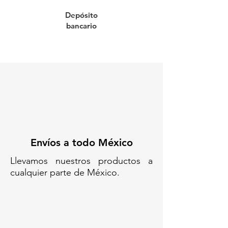
internacional.
Depósito
Palet de plástico antiestático:
bancario
Ligero, resistente a la
humedad y adecuado para
entornos controlados que
requieren seguridad contra
descargas electrostáticas.
Especificaciones técnicas:
Capacidad: 1000 litros
Dimensiones: Largo: 123 cm |
Ancho: 101 cm | Alto: 115 cm
Envíos a todo México
Diámetros: Tapa superior: 6” |
Válvula inferior: 2”
Llevamos nuestros productos a
Peso: 65-72 kg, según la versión
cualquier parte de México.
de palet
Material: Botella interna de HDPE
virgen con revestimiento exterior
antiestático