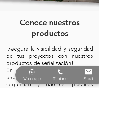
Conoce nuestros
productos
¡Asegura la visibilidad y seguridad
de tus proyectos con nuestros
productos de señalización!
Alebrije Internacional
En
encuentra: trafitambos, conos de
Whatsapp
Télefono
Email
seguridad y barreras plásticas
fabricados con la mejor tecnología
y diseño vanguardista.
PRODUCTOS