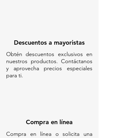
HITO// POSTES
DELIMITADORES// SEGURIDAD Y
ORGANIZACIÓN DE ESPACIOS//
HITO FLEXIBLE REFLEJANTE UV
AMARILLO VIAL VEHICULAR//
HITO FELXIBLE// HITO
Descuentos a mayoristas
PLÁSTICO// HITO VIAL// POSTES
Obtén descuentos exclusivos en
VIALES// POSTES DE
nuestros productos. Contáctanos
PLÁSTICO//
y aprovecha precios especiales
para ti.
Compra en línea
Compra en línea o solicita una