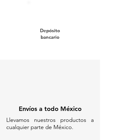
urbano. Es ideal para zonas de
baja velocidad, carriles, accesos o
desvíos. La instalación es sencilla
con arandela, taquete y tornillo, o
Depósito
con base hexagonal en
bancario
aplicaciones temporales. Ofrece
una solución duradera y segura
para el control del tránsito.
Disponible en distintos tamaños
según la necesidad del proyecto.
Codigo SAT: 46161511
HITO VF-50// HITO VITEMFLEX-
50// HITO POLIFLEXY 50// HITO-
Envíos a todo México
PF-51// SEÑALAMIENTO VIAL//
BOLARDO DE SEÑALIZACIÓN
Llevamos nuestros productos a
VIAL HITO POLIFLEX Y 51//
cualquier parte de México.
HITOS Y PALETAS// FÁBRICA
VIAL// CANALIZADOR CON