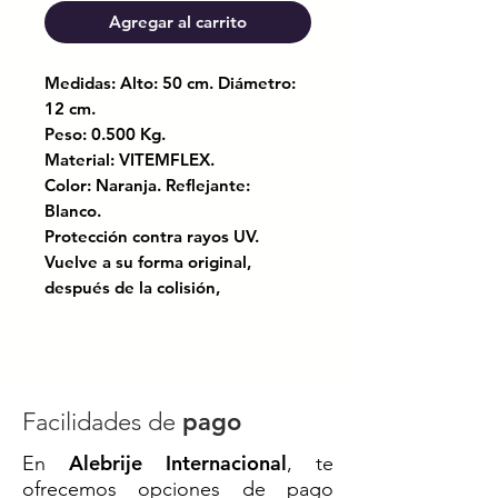
Agregar al carrito
Medidas: Alto: 50 cm. Diámetro:
12 cm.
Peso: 0.500 Kg.
Material: VITEMFLEX.
Color: Naranja. Reflejante:
Blanco.
Protección contra rayos UV.
Vuelve a su forma original,
después de la colisión,
recuperando su posición original.
Tiene 2 bandas de reflejante
prismático.
Con base hexagonal de PVC.
Facilidades de
pago
Certificado bajo la norma: UNE
Alebrije Internacional
En
, te
135363:98
ofrecemos opciones de pago