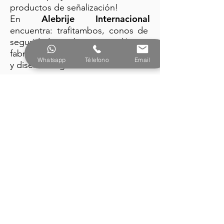
productos de señalización!
Alebrije Internacional
En
encuentra: trafitambos, conos de
seguridad y barreras plásticas
fabricados con la mejor tecnología
Whatsapp
Télefono
Email
y diseño vanguardista.
PRODUCTOS
Alebrije