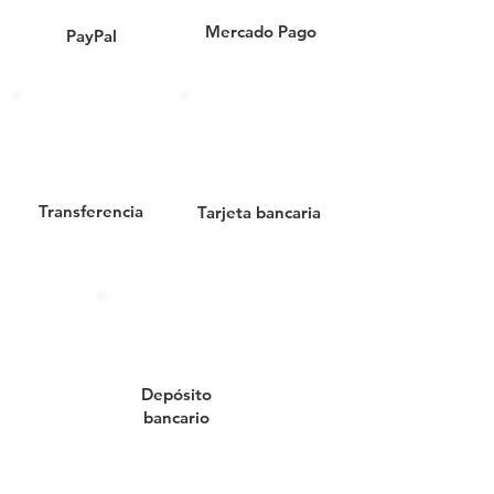
Mercado Pago
PayPal
510010-GAVETA NO. 10//CAJA
DE PLÁSTICO GAVETA NO. 10//
GAVETA DE PLÁSTICO Nº10//
GAVETA 37x42x17.7// GAVETA
RANURADA
Transferencia
Tarjeta bancaria
Depósito
bancario