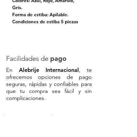
Colores: Azul, Rojo, Amarillo,
Gris.
Forma de estiba: Apilable.
Condiciones de estiba 5 piezas
con producto.
Certificación bajo las normas ISO
9001:2008 y TS 16949.
Facilidades de
pago
Alebrije Internacional
En
, te
Ideales para organizar y
ofrecemos opciones de pago
almacenar artículos en hogares,
seguras, rápidas y confiables para
oficinas o almacenes. Con diseño
que tu compra sea fácil y sin
apilable y resistente, permiten un
complicaciones.
acceso rápido y eficiente a tus
pertenencias. Son perfectas para
mantener el orden en cualquier
espacio.
Código SAT: 22300093