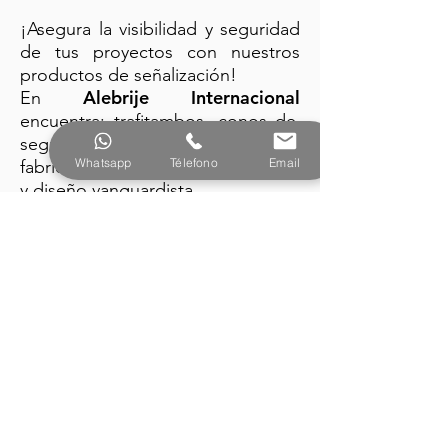
¡Asegura la visibilidad y seguridad
de tus proyectos con nuestros
productos de señalización!
Alebrije Internacional
En
encuentra: trafitambos, conos de
seguridad y barreras plásticas
Whatsapp
Télefono
Email
fabricados con la mejor tecnología
y diseño vanguardista.
PRODUCTOS
Alebrije