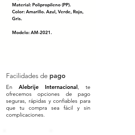
Material: Polipropileno (PP).
Color: Amarillo. Azul, Verde, Rojo,
Gris.
Modelo: AM-2021.
Concretar los detalles de envío
con el vendedor
🧼
Cubeta con Exprimidor de 15 L
– Practicidad y Eficiencia en la
Facilidades de
pago
Limpieza Diaria
Alebrije Internacional
En
, te
¡Limpia más rápido, con menos
ofrecemos opciones de pago
esfuerzo y mejores resultados! La
seguras, rápidas y confiables para
Cubeta con Exprimidor de 15
que tu compra sea fácil y sin
litros
es la herramienta ideal para
complicaciones.
mantener pisos relucientes en
hogares, oficinas, negocios o
industrias. Su diseño ergonómico