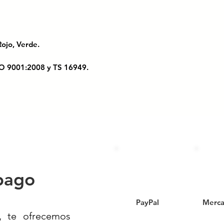
, Rojo, Verde.
ISO 9001:2008 y TS 16949.
al para uso doméstico. Perfecta para
r agua y otros líquidos. Ligera, duradera
ible en tu hogar o negocio!
TS.// 530081// CUBETA DE
GAR// CUBETA PARA
pago
// ARTICULOS DE PLÁSTICO PARA LA
INA// CUBETA PARA LIMPIAR
PayPal
Merca
, te ofrecemos