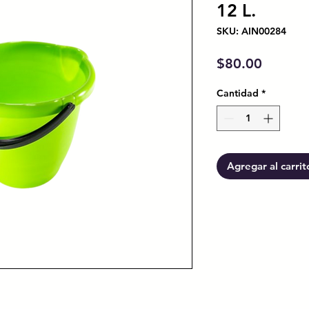
12 L.
SKU: AIN00284
Precio
$80.00
Cantidad
*
Agregar al carrit
m.