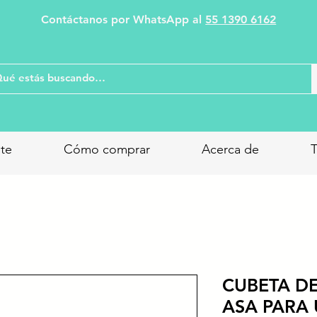
Contáctanos por WhatsApp al
55 1390 6162
nte
Cómo comprar
Acerca de
T
CUBETA D
ASA PARA