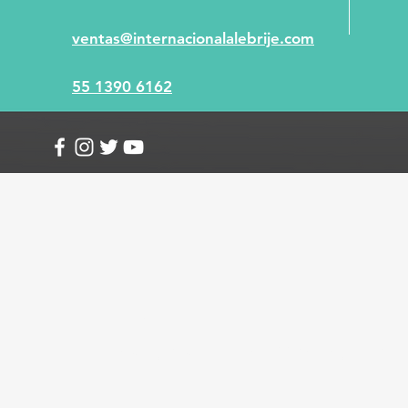
ventas@internacionalalebrije.com
55 1390 6162
Info
Envío y devoluciones
Términos y condici