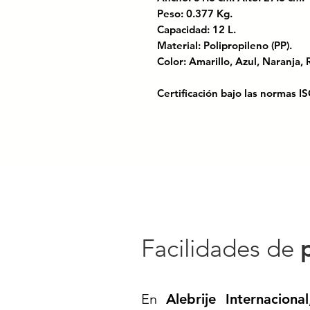
Peso: 0.377 Kg.
Capacidad: 12 L.
Material: Polipropileno (PP).
Color: Amarillo, Azul, Naranja
Certificación bajo las normas 
Cubeta plástica resistente, ide
limpiar, almacenar o transporta
y fácil de manejar: ¡imprescind
Codigo SAT: 41121813
CUBETA AURORA CON ASA 12 L
PLÁSTICO// CUBETA PARA HO
Facilidades de
ALMECENAMIENTO Y LIMPIEZA
LIMPIEZA// LIMPIEZA EN OFIC
En
Alebrije Internacional