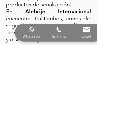
productos de señalización!
Alebrije Internacional
En
encuentra: trafitambos, conos de
seguridad y barreras plásticas
fabricados con la mejor tecnología
Whatsapp
Télefono
Email
y diseño vanguardista.
PRODUCTOS
Alebrije