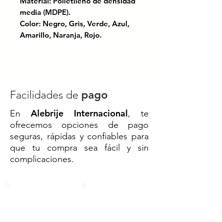
Material: Polietileno de densidad
media (MDPE).
Color: Negro, Gris, Verde, Azul,
Amarillo, Naranja, Rojo.
Tapa desmontable.
Procesos basados en economía
circular. Sistema de calidad
basado en ISO 9001:2015.
Facilidades de
pago
Alebrije Internacional
En
, te
Ideal para gestionar residuos en
ofrecemos opciones de pago
espacios urbanos y comerciales.
seguras, rápidas y confiables para
Fabricado en material resistente
que tu compra sea fácil y sin
y de alta durabilidad, cuenta con
complicaciones.
un diseño práctico que facilita su
uso y mantenimiento. Su
capacidad y estructura robusta lo
hacen perfecto para soportar un
uso intensivo y prolongado.