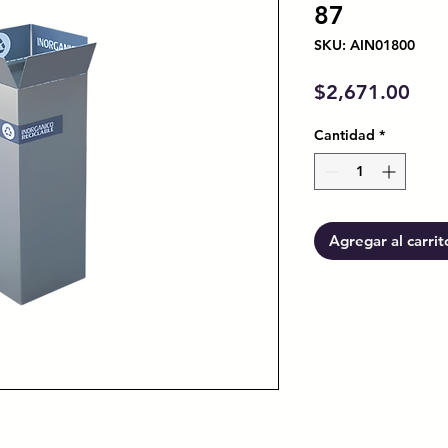
87
SKU: AIN01800
Prec
$2,671.00
Cantidad
*
Agregar al carrit