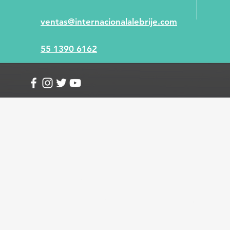
ventas@internacionalalebrije.com
55 1390 6162
Info
Envío y devoluciones
Términos y condici