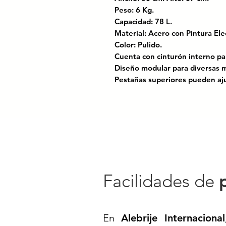
Peso: 6 Kg.
Capacidad: 78 L.
Material: Acero con Pintura Ele
Color: Pulido.
Cuenta con cinturón interno par
Diseño modular para diversas
Pestañas superiores pueden aju
Abertura amplia para facilitar 
interior.
Rotulación y calcomanías de ac
Modelo: 662124.
Concretar los detalles de enví
Bajo las normas: ANSI Z245.30
Facilidades de
🗑️♻️
Contenedor de Basura Ecol
Fabricado en acero con acabado
En
Alebrije Internacional
🛡️
Diseño moderno, estructura r