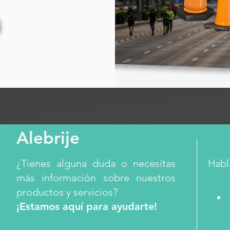
cal metálico //Contenedor ecológico
ucional reciclaje elegante// Papelera
o ecológico cuadrado //Bote de reciclaje
o moderno para oficina// Papelera de
Alebrije
¿Tienes alguna duda o necesitas
Habl
más información sobre nuestros
productos y servicios?
¡Estamos aquí para ayudarte!