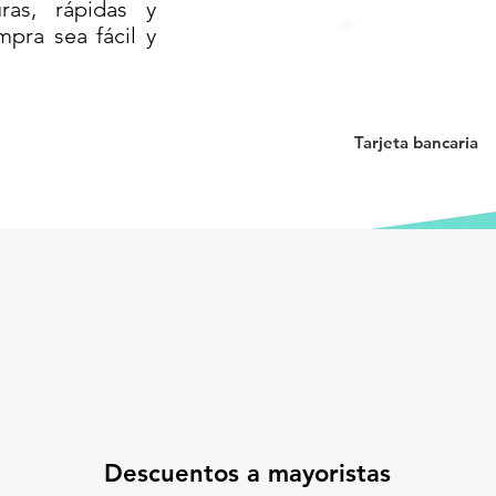
as, rápidas y
mpra sea fácil y
 box
con forma rectangular vertical está
ión elegante, resistente e higiénica
 residuos. Gracias a su
estructura
electrostática horneada
, es ideal para
en estética, durabilidad y funcionalidad
Tarjeta bancaria
0 cm
con altura de
87 cm
lo hace ideal
lugares que buscan una
presentación
claje.
, con acabado en pintura electrostática
residuos orgánicos, reciclables,
as, resistente a rayones y a la corrosión
Descuentos a mayoristas