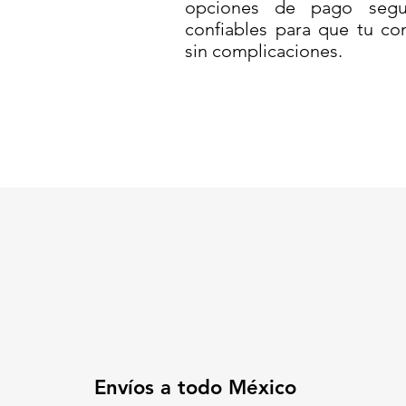
opciones de pago segur
solo producto
confiables para que tu co
Este
contenedor ecológico tipo
sin complicaciones.
diseñado para ofrecer una soluc
para la recolección selectiva de
metálica de acero con pintura 
espacios interiores que requier
al mismo tiempo.
Su formato cuadrado de
30 x 3
para zonas de alto tránsito o 
institucional o ejecutiva
del reci
🔧
Características principales:
🧱
Material:
Acero resistente
horneada
♻️
Uso ecológico:
Ideal para 
sanitarios o generales
🧼
Fácil de limpiar
, antihuell
Envíos a todo México
✅
Aplicaciones ideales: