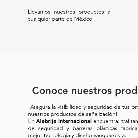
Oficinas corporativas
Llevamos nuestros productos a
Hoteles y recepciones
cualquier parte de México.
Clínicas, hospitales y consul
Universidades, bibliotecas 
Centros comerciales y espac
Edificios residenciales de alt
🚀
¡Incorpora prácticas sosteni
📦
Adquiere tu Contenedor Ecol
más limpio y verde.
📞 ¿Tienes dudas o necesitas u
proyecto?
¡Contáctanos sin co
Conoce nuestros prod
🌎
Un ambiente limpio comienza 
hoy!
¡Asegura la visibilidad y seguridad de tus p
Código SAT: 47121700
nuestros productos de señalización!
Alebrije Internacional
En
encuentra: trafit
662124 -CONTENEDOR ECOLÓ
de seguridad y barreras plásticas fabric
metálico tipo box 30x30x87// P
mejor tecnología y diseño vanguardista.