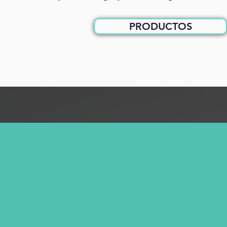
Bote de basura reciclable verti
premium acero// Basurero instit
PRODUCTOS
slim metálica reciclable //Punt
ejecutivo// Contenedor metálic
reciclaje en acero pintado//