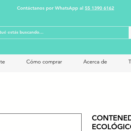
Contáctanos por WhatsApp al
55 1390 6162
nte
Cómo comprar
Acerca de
T
CONTENED
ECOLÓGICO