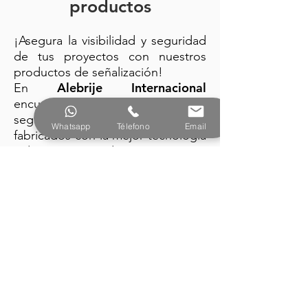
productos
¡Asegura la visibilidad y seguridad
de tus proyectos con nuestros
productos de señalización!
Alebrije Internacional
En
encuentra: trafitambos, conos de
seguridad y barreras plásticas
Whatsapp
Télefono
Email
fabricados con la mejor tecnología
y diseño vanguardista.
PRODUCTOS
Alebrije