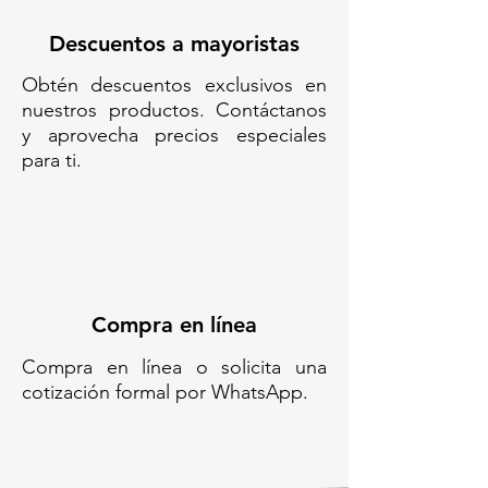
🏢 Oficinas ejecutivas, salas de
espera
Descuentos a mayoristas
🛍️ Centros comerciales,
Obtén descuentos exclusivos en
boutiques
nuestros productos. Contáctanos
🏨 Pasillos y habitaciones de
y aprovecha precios especiales
hotel
para ti.
🚻 Sanitarios públicos o
privados
🍴 Áreas de comida o servicios
Código SAT: 47121700
614211 CONTENEDOR
Compra en línea
BALANCÍN MP//Basurero
balancín vertical de acero
Compra en línea o solicita una
inoxidable// Contenedor tipo
cotización formal por WhatsApp.
muro con tapa oscilante de
acero// Cubo de basura
rectangular con balancín de