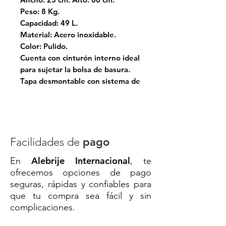
Peso: 8 Kg.
Capacidad: 49 L.
Material: Acero inoxidable.
Color: Pulido.
Cuenta con cinturón interno ideal
para sujetar la bolsa de basura.
Tapa desmontable con sistema de
balancín en acero inoxidable.
Modelo: 614211.
Bajo las normas: ANSI Z245.30-
2008; ANSI Z245.60-2008.
Facilidades de
pago
Alebrije Internacional
En
, te
🗑️
Contenedor de Basura Balancín
ofrecemos opciones de pago
MP – Acero Inoxidable 49 x 25 x
seguras, rápidas y confiables para
80 cm
que tu compra sea fácil y sin
complicaciones.
El
contenedor de basura tipo
balancín MP
está diseñado para