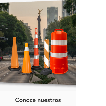
acero// Papelera MP de acero con
tapa push// Contenedor sanitario
de acero inoxidable con balancín
//Tacho vertical con balancín tipo
hotel// Bote institucional de
acero inoxidable con tapa
basculante// Papelera rectangular
con sistema balancín// Basurero
profesional vertical de acero
inoxidable// Contenedor delgado
y alto con tapa higiénica
Conoce nuestros