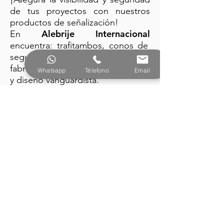
de tus proyectos con nuestros
productos de señalización!
Alebrije Internacional
En
encuentra: trafitambos, conos de
seguridad y barreras plásticas
fabricados con la mejor tecnología
Whatsapp
Télefono
Email
y diseño vanguardista.
PRODUCTOS
Alebrije