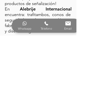
productos de señalización!
Alebrije Internacional
En
encuentra: trafitambos, conos de
seguridad y barreras plásticas
fabricados con la mejor tecnología
Whatsapp
Télefono
Email
y diseño vanguardista.
PRODUCTOS
Alebrije