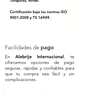
Turquesa, Verde.
Certificación bajo las normas ISO
9001:2008 y TS 16949.
Diseñada en forma redonda,
bastante amplia, cuenta con
rejillas verticales que permiten
tener ventilación y salida de
Facilidades de
pago
líquidos con rapidez. Resistente,
Alebrije Internacional
En
, te
fabricada en polipropileno, es
ofrecemos opciones de pago
apilable, ideal para escurrir
seguras, rápidas y confiables para
grandes cantidades de verduras
que tu compra sea fácil y sin
fácilmente.
complicaciones.
Código SAT: 24112404
530091// CHAROLA CALADA
NO.1// NO. 1 REDONDA