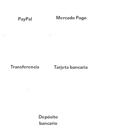
electrostática garantiza
durabilidad, mientras que las
Mercado Pago
PayPal
perforaciones aseguran
ventilación y evitan malos olores.
✨
Características principales:
Material:
Acero con pintura
electrostática en color negro
Diseño punzonado:
Ventilación
Transferencia
Tarjeta bancaria
natural y estética
contemporánea
Ligero, resistente y fácil de
limpiar
Ideal para interiores con
diseño minimalista o
corporativo
Depósito
bancario
🏢
Perfecto para:
Oficinas ejecutivas