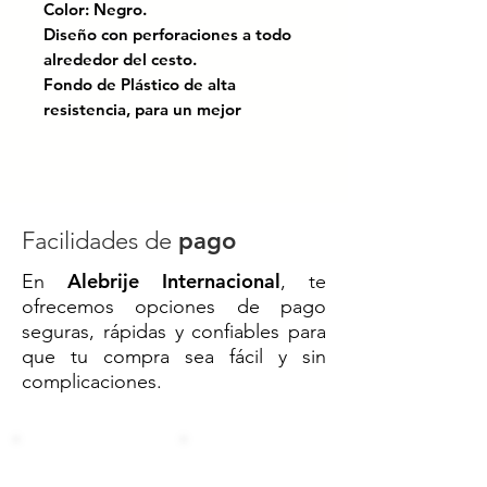
Color: Negro.
Diseño con perforaciones a todo
alrededor del cesto.
Fondo de Plástico de alta
resistencia, para un mejor
cuidado de la pieza y del piso.
Modelo: 505023.
Bajo las normas: ANSI Z245.30-
2008; ANSI Z245.60-2008.
Facilidades de
pago
🗑️
Cesto Punzado Negro – 24 x 33
Alebrije Internacional
En
, te
cm
ofrecemos opciones de pago
Diseño elegante, funcional y
seguras, rápidas y confiables para
resistente para cualquier espacio
que tu compra sea fácil y sin
Este cesto cilíndrico punzonado
complicaciones.
en color negro es perfecto para
oficinas, habitaciones, baños o
cualquier entorno que requiera
un toque moderno y limpio. Su
acabado con pintura