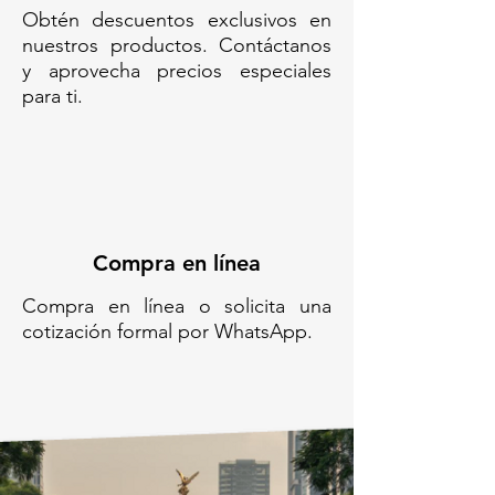
Obtén descuentos exclusivos en
ventilada// Basurero de acero
nuestros productos. Contáctanos
pintado negro //Cesto metálico
y aprovecha precios especiales
punteado// Papelera decorativa
para ti.
negra //Cesto moderno para
basura// Bote cilíndrico con
perforaciones
Compra en línea
Compra en línea o solicita una
cotización formal por WhatsApp.