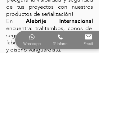
de tus proyectos con nuestros
productos de señalización!
Alebrije Internacional
En
encuentra: trafitambos, conos de
seguridad y barreras plásticas
fabricados con la mejor tecnología
Whatsapp
Télefono
Email
y diseño vanguardista.
PRODUCTOS
Alebrije