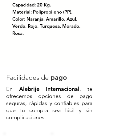
Capacidad: 20 Kg.
Material: Polipropileno (PP).
Color: Naranja, Amarillo, Azul,
Verde, Rojo, Turquesa, Morado,
Rosa.
Certificación bajo las normas ISO
9001:2008 y TS 16949.
¡Mantén el orden con este cesto
grande para ropa! Ideal para el
Facilidades de
pago
hogar o lavandería, con gran
Alebrije Internacional
En
, te
capacidad y material resistente.
ofrecemos opciones de pago
Cómodo, funcional y fácil de
seguras, rápidas y confiables para
limpiar: ¡tu aliado perfecto para el
que tu compra sea fácil y sin
día a día!
complicaciones.
Codigo SAT: 52141606