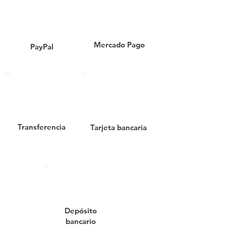
CESTO CÓNICO CON TAPA//
530020// CESTO PARA ROPA//
CESTO PARA LAVANDERIA//
CESTO DE PLÁSTICO// CESTO
Mercado Pago
PayPal
CALADO GRANDE//
ALMACENAMIENTO DE ROPA//
CESTO USO DOMESTICO
Transferencia
Tarjeta bancaria
Depósito
bancario