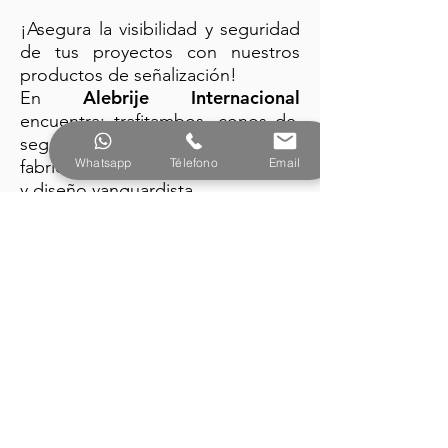
¡Asegura la visibilidad y seguridad
de tus proyectos con nuestros
productos de señalización!
Alebrije Internacional
En
encuentra: trafitambos, conos de
seguridad y barreras plásticas
Whatsapp
Télefono
Email
fabricados con la mejor tecnología
y diseño vanguardista.
PRODUCTOS
Alebrije