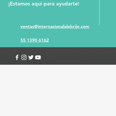
¡Estamos aquí para ayudarte!
ventas@internacionalalebrije.com
55 1390 6162
Info
Envío y devoluciones
Términos y condici