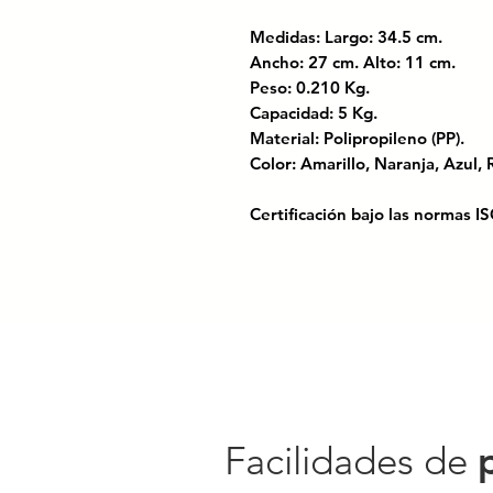
Medidas: Largo: 34.5 cm.
Ancho: 27 cm. Alto: 11 cm.
Peso: 0.210 Kg.
Capacidad: 5 Kg.
Material: Polipropileno (PP).
Color: Amarillo, Naranja, Azul
Certificación bajo las normas
Opción elegante y funcional, pe
cualquier espacio. Fabricada co
moderno, su estilo calado le da
orden con estilo en tu hogar u o
Código SAT: 56131702
530051-CANASTA CALADA SU
Facilidades de
34.5X27X11//CANASTA PARA
OFICINA// CESTAS DE PLÁST