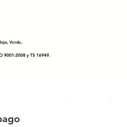
, Rojo, Verde.
 ISO 9001:2008 y TS 16949.
rfecta para organizar y decorar
n materiales resistentes y un diseño
 un toque único. Ideal para mantener el
ficina.
SY NO.2//CANASTA
pago
 HOGAR//CANASTA PARA
ICO CALADAS// CANASTA DE