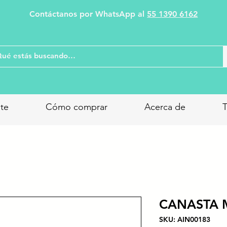
Contáctanos por WhatsApp al
55 1390 6162
nte
Cómo comprar
Acerca de
T
CANASTA 
SKU: AIN00183