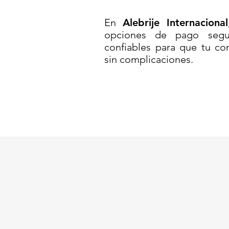
MERCADO CON ASAS MEDIANA
En
Alebrije Internacional
DE PLASTICO// CANASTA CA
opciones de pago segur
CALADA MULTIUSOS// CEST
confiables para que tu co
sin complicaciones.