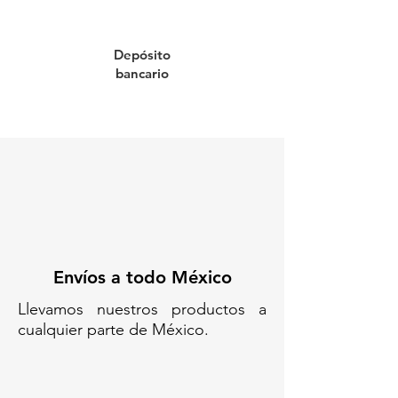
Su instalación es sencilla gracias a
sus cuatro perforaciones de
Depósito
anclaje, y su forma ergonómica
bancario
evita daños a los vehículos. El
canalizador Bumerang es la
elección práctica, durable y eficaz
para cualquier entorno vial.
Codigo SAT: 46161518
C-BG-50-10// BUMERANG- ALTO
10 CM// CANALIZADOR VIAL
TIPO BUMERANG TOPES
Envíos a todo México
SEPARADORES DE CARRIL
DIVISOR VIAL BUMERANG
Llevamos nuestros productos a
SEPARADOR DE CARRIL
cualquier parte de México.
CICLOVÍA REDUCTOR VIAL TIPO
BOOMERANG CANALIZADOR
VIAL AMARILLO CON