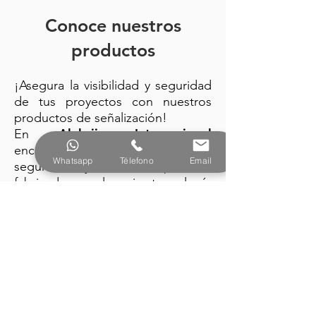
Conoce nuestros
productos
¡Asegura la visibilidad y seguridad
de tus proyectos con nuestros
productos de señalización!
Alebrije Internacional
En
encuentra: trafitambos, conos de
Whatsapp
Télefono
Email
seguridad y barreras plásticas
fabricados con la mejor tecnología
y diseño vanguardista.
PRODUCTOS
Alebrije