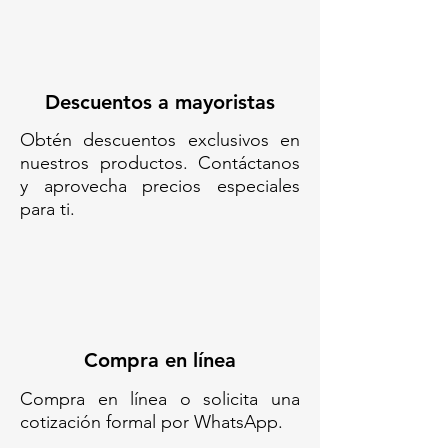
REFLEJANTES SEPARADOR VIAL
DE POLIETILENO CANALIZADOR
DE TRÁFICO URBANO TOPE
DELIMITADOR DE CARRIL
EXCLUSIVO BARRERAS VIALES
Descuentos a mayoristas
BAJAS CON REFLEJANTES
Obtén descuentos exclusivos en
nuestros productos. Contáctanos
y aprovecha precios especiales
para ti.
Compra en línea
Compra en línea o solicita una
cotización formal por WhatsApp.